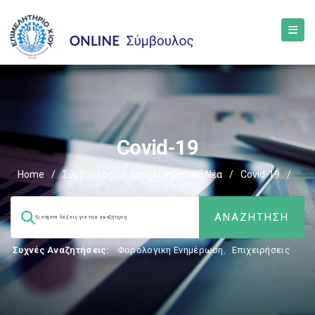
Covid-19
Home
/
Σύμβουλος
/
Επιχειρηματικά Νέα
/
Covid-19
/
Συχνές Αναζητήσεις:
Φορολογικη Ενημέρωση
,
Επιχειρήσεις