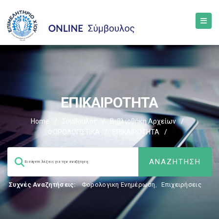
ΕΠΙΚΑΙΡΟΤΗΤΑ
Home
/
Σύμβουλος
/
Βιβλιοθήκη Αρχείων
/
ΦΟΡΟΛΟΓΙΣΤΙΚΑ
/
ΕΠΙΚΑΙΡΟΤΗΤΑ
/
Συχνές Αναζητήσεις:
Φορολογικη Ενημέρωση
,
Επιχειρήσεις