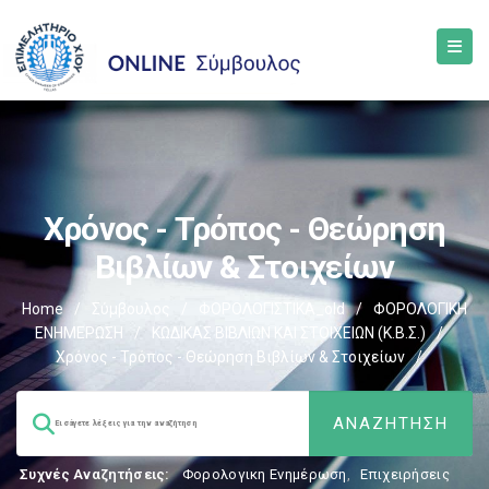
Χρόνος - Τρόπος - Θεώρηση
Βιβλίων & Στοιχείων
Home
/
Σύμβουλος
/
ΦΟΡΟΛΟΓΙΣΤΙΚΑ_old
/
ΦΟΡΟΛΟΓΙΚΗ
ΕΝΗΜΕΡΩΣΗ
/
ΚΩΔΙΚΑΣ ΒΙΒΛΙΩΝ ΚΑΙ ΣΤΟΙΧΕΙΩΝ (Κ.Β.Σ.)
/
Χρόνος - Τρόπος - Θεώρηση Βιβλίων & Στοιχείων
/
Συχνές Αναζητήσεις:
Φορολογικη Ενημέρωση
,
Επιχειρήσεις