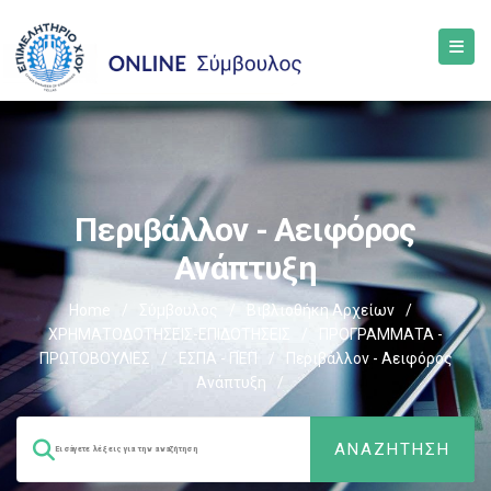
Περιβάλλον - Αειφόρος
Ανάπτυξη
Home
/
Σύμβουλος
/
Βιβλιοθήκη Αρχείων
/
ΧΡΗΜΑΤΟΔΟΤΗΣΕΙΣ-ΕΠΙΔΟΤΗΣΕΙΣ
/
ΠΡΟΓΡΑΜΜΑΤΑ -
ΠΡΩΤΟΒΟΥΛΙΕΣ
/
ΕΣΠΑ - ΠΕΠ
/
Περιβάλλον - Αειφόρος
Ανάπτυξη
/