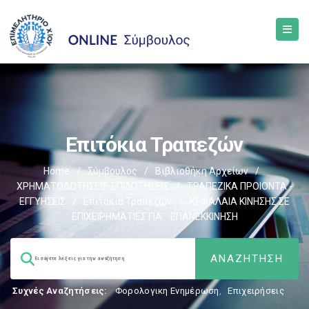
Επιτόκια Τραπεζών
Home
/
Σύμβουλος
/
Βιβλιοθήκη Αρχείων
/
ΧΡΗΜΑΤΟΔΟΤΗΣΕΙΣ-ΕΠΙΔΟΤΗΣΕΙΣ
/
ΤΡΑΠΕΖΙΚΑ ΠΡΟΙΟΝΤΑ -
ΕΓΓΥΗΣΕΙΣ
/
Επιτόκια Τραπεζών
/
ΚΕΦΑΛΑΙΑ ΚΙΝΗΣΗΣ ΣΕ
ΕΠΙΧΕΙΡΗΜΑΤΙΕΣ ΓΙΑ… ΕΠΑΝΕΚΚΙΝΗΣΗ
Συχνές Αναζητήσεις:
Φορολογικη Ενημέρωση
,
Επιχειρήσεις