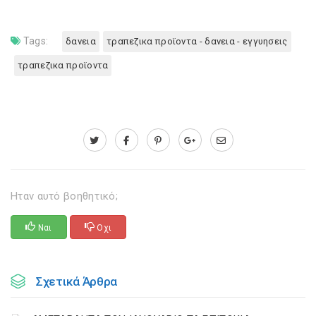
Tags:
δανεια
τραπεζικα προϊοντα - δανεια - εγγυησεις
τραπεζικα προϊοντα
Ηταν αυτό βοηθητικό;
Ναι
Οχι
Σχετικά Άρθρα