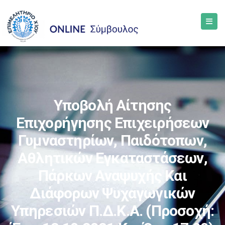
Υποβολή Αίτησης
Επιχορήγησης Επιχειρήσεων
Γυμναστηρίων, Παιδότοπων,
Αθλητικών Εγκαταστάσεων,
Πάρκων Αναψυχής Και
Διάφορων Ψυχαγωγικών
Υπηρεσιών Π.δ.κ.α. (Προσοχή: