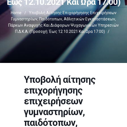
Έως 12.10.2021 Και Ώρα 17:00)
Home
/
Υποβολή Αίτησης Επιχορήγησης Επιχειρήσεων
Γυμναστηρίων, Παιδότοπων, Αθλητικών Εγκαταστάσεων,
Πάρκων Αναψυχής Και Διάφορων Ψυχαγωγικών Υπηρεσιών
Π.δ.κ.α. (Προσοχή: Έως 12.10.2021 Και Ώρα 17:00)
/
Υποβολή αίτησης
επιχορήγησης
επιχειρήσεων
γυμναστηρίων,
παιδότοπων,