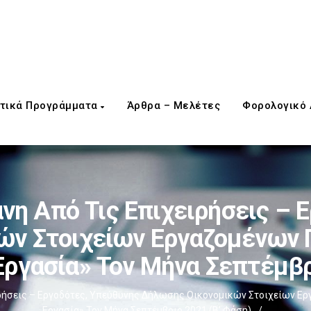
τικά Προγράμματα
Άρθρα – Μελέτες
Φορολογικό
νη Από Τις Επιχειρήσεις – 
ν Στοιχείων Εργαζομένων 
ργασία» Τον Μήνα Σεπτέμβρ
ιρήσεις – Εργοδότες, Υπεύθυνης Δήλωσης Οικονομικών Στοιχείων Ερ
Εργασία» Τον Μήνα Σεπτέμβριο 2021 (Β’ Φάση)
/