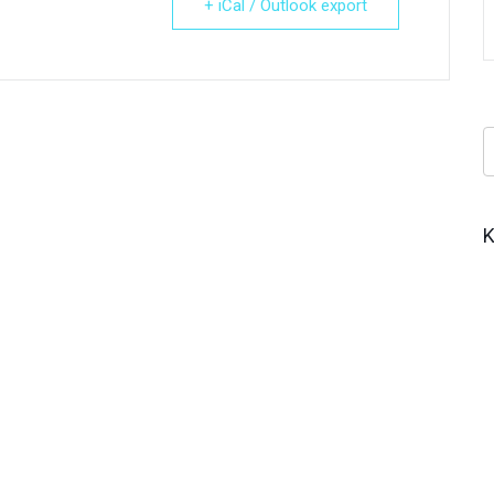
+ iCal / Outlook export
Κ