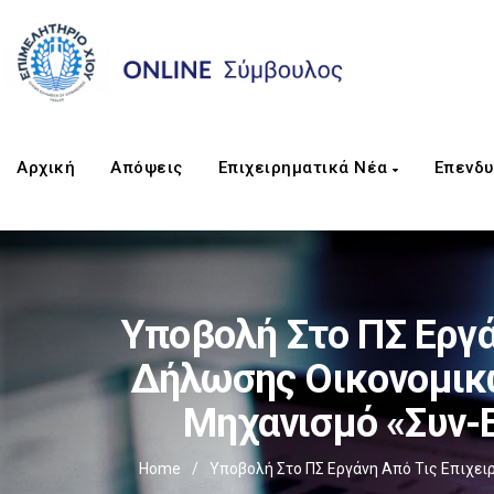
Αρχική
Απόψεις
Επιχειρηματικά Νέα
Επενδυ
Υποβολή Στο ΠΣ Εργά
Δήλωσης Οικονομικώ
Μηχανισμό «Συν-Ε
Home
/
Υποβολή Στο ΠΣ Εργάνη Από Τις Επιχε