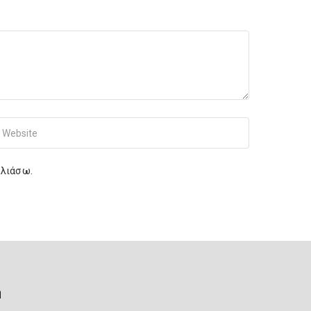
r Website
ολιάσω.
ή