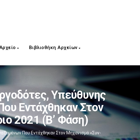
 Αρχείο
Βιβλιοθήκη Αρχείων
Εργοδότες, Υπεύθυνης
Που Εντάχθηκαν Στον
ιο 2021 (Β’ Φάση)
γαζομένων Που Εντάχθηκαν Στον Μηχανισμό «Συν-