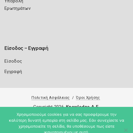
Υποβολή
Ερωτημάτων
Είσοδος – Εγγραφή
Είσοδος
Εγγραφή
Πολιτική Ασφάλειας
Όροι Χρήσης
Copyright 2026
Knowledge A.E.
Χρησιμοποιούμε cookies για να σας προσφέρουμε την
καλύτερη δυνατή εμπειρία στη σελίδα μας. Εάν συνεχίσετε να
χρησιμοποιείτε τη σελίδα, θα υποθέσουμε πως είστε
ικανοποιημένοι με αυτό.