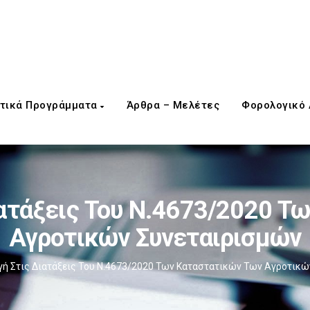
τικά Προγράμματα
Άρθρα – Μελέτες
Φορολογικό
ατάξεις Του Ν.4673/2020 Τ
Αγροτικών Συνεταιρισμών
ή Στις Διατάξεις Του Ν.4673/2020 Των Καταστατικών Των Αγροτικώ