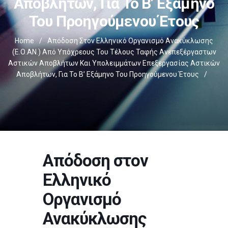
Αποβλήτων, Για Το Β’ Εξάμηνο
Του Προηγούμενου Έτους
Home
/
Απόδοση Στον Ελληνικό Οργανισμό Ανακύκλωσης
(Ε.Ο.ΑΝ.) Από Υπόχρεους Του Τέλους Ταφής Ανεπεξέργαστων
Αστικών Αποβλήτων Και Υπολειμμάτων Επεξεργασίας Αστικών
Αποβλήτων, Για Το Β’ Εξάμηνο Του Προηγούμενου Έτους
/
Απόδοση στον
Ελληνικό
Οργανισμό
Ανακύκλωσης