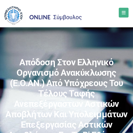
Απόδοση Στον Ελληνικό
Οργανισμό Ανακύκλωσης
(Ε.Ο.ΑΝ.) Από Υπόχρεους Του
Τέλους Ταφής
Ανεπεξέργαστων Αστικών
Αποβλήτων Και Υπολειμμάτων
Επεξεργασίας Αστικών