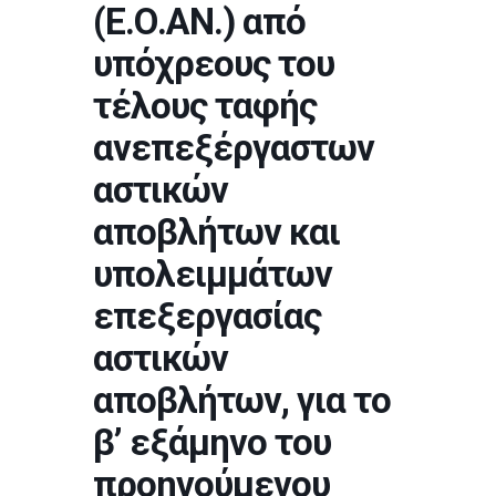
(Ε.Ο.ΑΝ.) από
υπόχρεους του
τέλους ταφής
ανεπεξέργαστων
αστικών
αποβλήτων και
υπολειμμάτων
επεξεργασίας
αστικών
αποβλήτων, για το
β’ εξάμηνο του
προηγούμενου