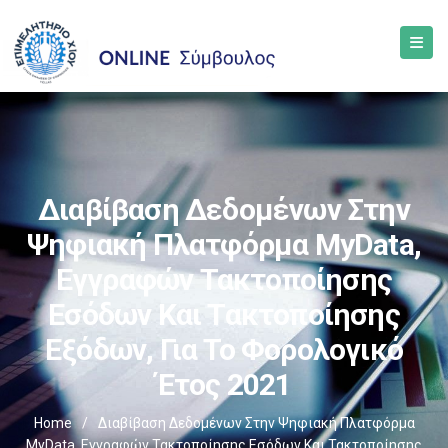
Διαβίβαση Δεδομένων Στην
Ψηφιακή Πλατφόρμα MyData,
Εγγραφών Τακτοποίησης
Εσόδων Και Τακτοποίησης
Εξόδων, Για Το Φορολογικό
Έτος 2021
Home
/
Διαβίβαση Δεδομένων Στην Ψηφιακή Πλατφόρμα
MyData, Εγγραφών Τακτοποίησης Εσόδων Και Τακτοποίησης