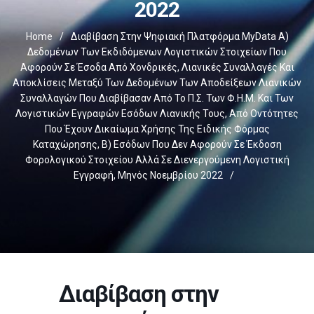
2022
Home
/
Διαβίβαση Στην Ψηφιακή Πλατφόρμα MyData Α)
Δεδομένων Των Εκδιδόμενων Λογιστικών Στοιχείων Που
Αφορούν Σε Έσοδα Από Χονδρικές, Λιανικές Συναλλαγές Και
Αποκλίσεις Μεταξύ Των Δεδομένων Των Αποδείξεων Λιανικών
Συναλλαγών Που Διαβίβασαν Από Το Π.Σ. Των Φ.Η.Μ. Και Των
Λογιστικών Εγγραφών Εσόδων Λιανικής Τους, Από Οντότητες
Που Έχουν Δικαίωμα Χρήσης Της Ειδικής Φόρμας
Καταχώρησης, Β) Εσόδων Που Δεν Αφορούν Σε Έκδοση
Φορολογικού Στοιχείου Αλλά Σε Διενεργούμενη Λογιστική
Εγγραφή, Μηνός Νοεμβρίου 2022
/
Διαβίβαση στην