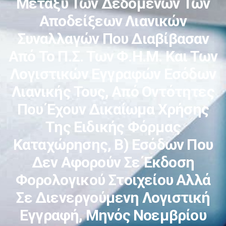
Μεταξύ Των Δεδομένων Των
Αποδείξεων Λιανικών
Συναλλαγών Που Διαβίβασαν
Από Το Π.Σ. Των Φ.Η.Μ. Και Των
Λογιστικών Εγγραφών Εσόδων
Λιανικής Τους, Από Οντότητες
Που Έχουν Δικαίωμα Χρήσης
Της Ειδικής Φόρμας
Καταχώρησης, Β) Εσόδων Που
Δεν Αφορούν Σε Έκδοση
Φορολογικού Στοιχείου Αλλά
Σε Διενεργούμενη Λογιστική
Εγγραφή, Μηνός Νοεμβρίου