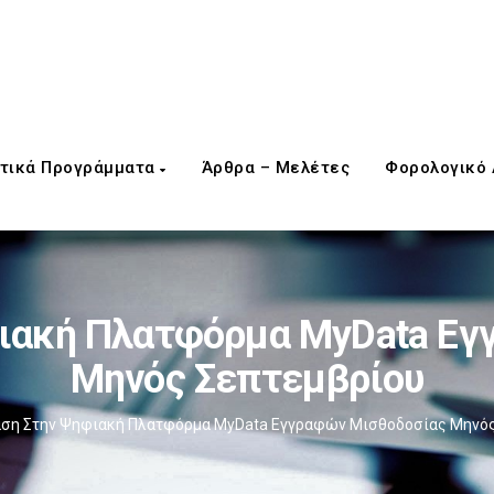
τικά Προγράμματα
Άρθρα – Μελέτες
Φορολογικό
φιακή Πλατφόρμα MyData Εγ
Μηνός Σεπτεμβρίου
αση Στην Ψηφιακή Πλατφόρμα MyData Εγγραφών Μισθοδοσίας Μηνός