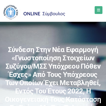
Σύνδεση Στην Νέα Εφαρμογή
«Γνωστοποίηση Στοιχείων
Συζύγου/ΜΣΣ Υπόχρεου Πόθεν
Έσχες» Από Τους Υπόχρεους
Των Οποίων Έχει Μεταβληθεί,
Εντός Του Έτους 2022, Η
Οικογενειακή Τους Κατάσταση