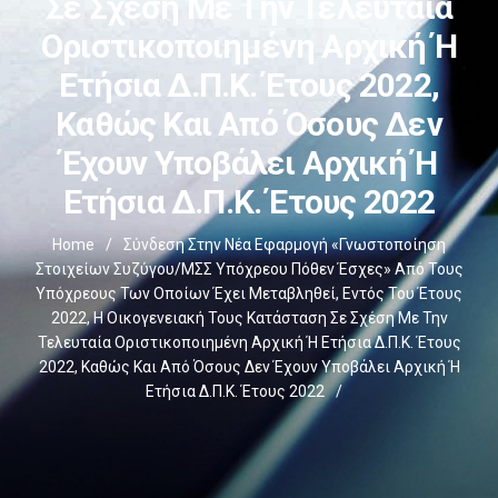
Σε Σχέση Με Την Τελευταία
Οριστικοποιημένη Αρχική Ή
Ετήσια Δ.Π.Κ. Έτους 2022,
Καθώς Και Από Όσους Δεν
Έχουν Υποβάλει Αρχική Ή
Ετήσια Δ.Π.Κ. Έτους 2022
Home
/
Σύνδεση Στην Νέα Εφαρμογή «Γνωστοποίηση
Στοιχείων Συζύγου/ΜΣΣ Υπόχρεου Πόθεν Έσχες» Από Τους
Υπόχρεους Των Οποίων Έχει Μεταβληθεί, Εντός Του Έτους
2022, Η Οικογενειακή Τους Κατάσταση Σε Σχέση Με Την
Τελευταία Οριστικοποιημένη Αρχική Ή Ετήσια Δ.Π.Κ. Έτους
2022, Καθώς Και Από Όσους Δεν Έχουν Υποβάλει Αρχική Ή
Ετήσια Δ.Π.Κ. Έτους 2022
/