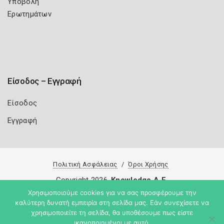
Υποβολή
Ερωτημάτων
Είσοδος – Εγγραφή
Είσοδος
Εγγραφή
Πολιτική Ασφάλειας
Όροι Χρήσης
Copyright 2026
Knowledge A.E.
Χρησιμοποιούμε cookies για να σας προσφέρουμε την
καλύτερη δυνατή εμπειρία στη σελίδα μας. Εάν συνεχίσετε να
χρησιμοποιείτε τη σελίδα, θα υποθέσουμε πως είστε
ικανοποιημένοι με αυτό.