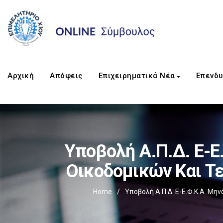
Αρχική
Απόψεις
Επιχειρηματικά Νέα
Επενδυ
Υποβολή Α.Π.Δ. E-Ε
Οικοδομικών Και Τ
Home
/
Υποβολή Α.Π.Δ. E-Ε.Φ.Κ.Α. Μ