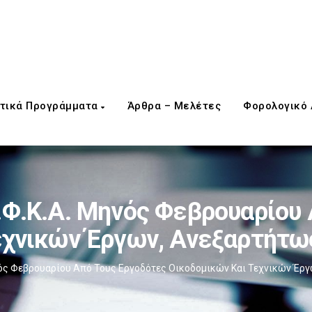
τικά Προγράμματα
Άρθρα – Μελέτες
Φορολογικό
.Φ.Κ.Α. Μηνός Φεβρουαρίου
εχνικών Έργων, Ανεξαρτήτ
ηνός Φεβρουαρίου Από Τους Εργοδότες Οικοδομικών Και Τεχνικών Έ