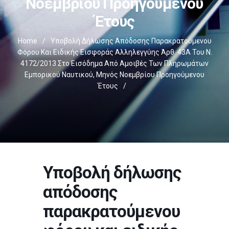
Νοεμβρίου Προηγούμενου
Έτους
Home
/
Υποβολή Δήλωσης Απόδοσης Παρακρατούμενου
Φόρου Και Ειδικής Εισφοράς Αλληλεγγύης Άρθ. 43Α Του Ν.
4172/2013 Στο Εισόδημα Από Αμοιβές Των Πληρωμάτων
Εμπορικού Ναυτικού, Μηνός Νοεμβρίου Προηγούμενου
Έτους
/
Υποβολή δήλωσης
απόδοσης
παρακρατούμενου