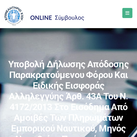
Υποβολή Δήλωσης Απόδοσης
Παρακρατούμενου Φόρου Και
Ειδικής Εισφοράς
Αλληλεγγύης Άρθ. 43Α Του Ν.
4172/2013 Στο Εισόδημα Από
Αμοιβές Των Πληρωμάτων
Εμπορικού Ναυτικού, Μηνός