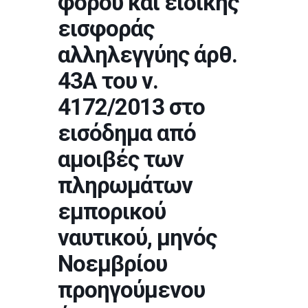
φόρου και ειδικής
εισφοράς
αλληλεγγύης άρθ.
43Α του ν.
4172/2013 στο
εισόδημα από
αμοιβές των
πληρωμάτων
εμπορικού
ναυτικού, μηνός
Νοεμβρίου
προηγούμενου