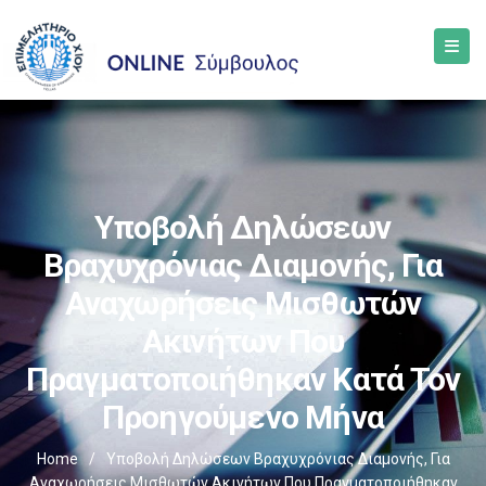
Υποβολή Δηλώσεων
Βραχυχρόνιας Διαμονής, Για
Αναχωρήσεις Μισθωτών
Ακινήτων Που
Πραγματοποιήθηκαν Κατά Τον
Προηγούμενο Μήνα
Home
/
Υποβολή Δηλώσεων Βραχυχρόνιας Διαμονής, Για
Αναχωρήσεις Μισθωτών Ακινήτων Που Πραγματοποιήθηκαν