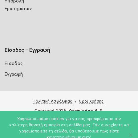
Υποβολή
Ερωτημάτων
Είσοδος – Εγγραφή
Είσοδος
Εγγραφή
Πολιτική Ασφάλειας
Όροι Χρήσης
Copyright 2026
Knowledge A.E.
Χρησιμοποιούμε cookies για να σας προσφέρουμε την
καλύτερη δυνατή εμπειρία στη σελίδα μας. Εάν συνεχίσετε να
χρησιμοποιείτε τη σελίδα, θα υποθέσουμε πως είστε
ικανοποιημένοι με αυτό.