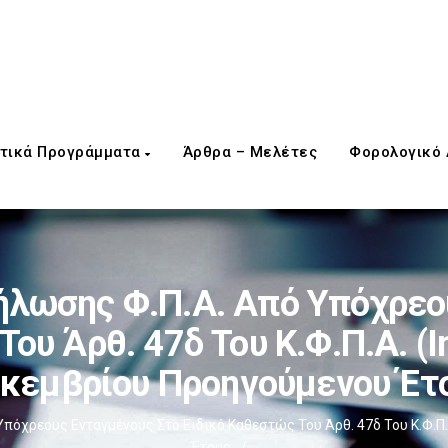
τικά Προγράμματα
Άρθρα – Μελέτες
Φορολογικό
ήλωσης Φ.Π.Α. Από Υπόχρεο
Του Άρθ. 47δ Του Κ.Φ.Π.Α. (
κεμβρίου Προηγούμενου Έτ
πόχρεους Ενταγμένους Στο Ειδικό Καθεστώς Του Άρθ. 47δ Του Κ.Φ.Π
Έτους
/