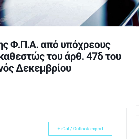
ς Φ.Π.Α. από υπόχρεους
καθεστώς του άρθ. 47δ του
ηνός Δεκεμβρίου
+ iCal / Outlook export