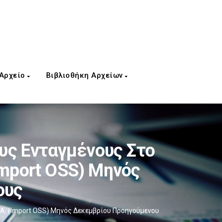
 Αρχείο
Βιβλιοθήκη Αρχείων
υς Ενταγμένους Στο
Import OSS) Μηνός
ους
.Α. (Import OSS) Μηνός Δεκεμβρίου Προηγούμενου