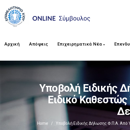
Αρχική
Απόψεις
Επιχειρηματικά Νέα
Επενδυ
Υποβολή Ειδικής Δ
Ειδικό Καθεστώς 
Δε
Home
/
Υποβολή Ειδικής Δήλωσης Φ.Π.Α. Από Υ