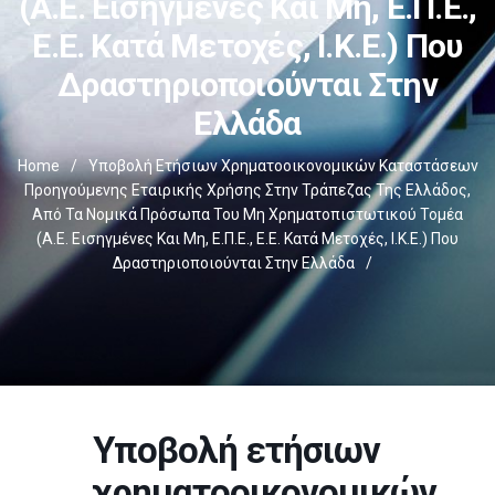
(Α.Ε. Εισηγμένες Και Μη, Ε.Π.Ε.,
Ε.Ε. Κατά Μετοχές, Ι.Κ.Ε.) Που
Δραστηριοποιούνται Στην
Ελλάδα
Home
/
Υποβολή Ετήσιων Χρηματοοικονομικών Καταστάσεων
Προηγούμενης Εταιρικής Χρήσης Στην Τράπεζας Της Ελλάδος,
Από Τα Νομικά Πρόσωπα Του Μη Χρηματοπιστωτικού Τομέα
(Α.Ε. Εισηγμένες Και Μη, Ε.Π.Ε., Ε.Ε. Κατά Μετοχές, Ι.Κ.Ε.) Που
Δραστηριοποιούνται Στην Ελλάδα
/
Υποβολή ετήσιων
χρηματοοικονομικών