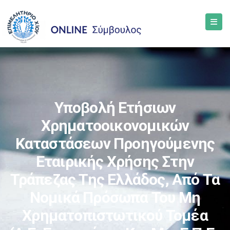
Υποβολή Ετήσιων
Χρηματοοικονομικών
Καταστάσεων Προηγούμενης
Εταιρικής Χρήσης Στην
Τράπεζας Της Ελλάδος, Από Τα
Νομικά Πρόσωπα Του Μη
Χρηματοπιστωτικού Τομέα