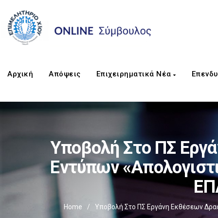
Αρχική
Απόψεις
Επιχειρηματικά Νέα
Επενδυ
Υποβολή Στο ΠΣ Εργ
Εντύπων «Απολογιστι
ΕΠ
Home
/
Υποβολή Στο ΠΣ Εργάνη Εκθέσεων Δρα