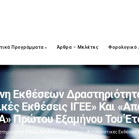
τικά Προγράμματα
Άρθρα – Μελέτες
Φορολογικό
άνη Εκθέσεων Δραστηριότητ
κές Εκθέσεις ΙΓΕΕ» Και «Απ
Α» Πρώτου Εξαμήνου Του Έτ
στηριότητας Μέσω Των Ειδικών Εντύπων «Απολογιστικές Εκθέσεις Ι
Εξαμήνου Του Έτους
/