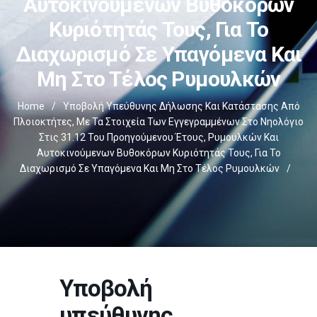
Αυτοκινούμενων Βυθοκόρων
Κυριότητάς Τους, Για Το
Διαχωρισμό Σε Υπαγόμενα Και
Μη Στο Τέλος Ρυμουλκών
Home
/
Υποβολή Υπεύθυνης Δήλωσης Και Κατάστασης Από
Πλοιοκτήτες, Με Τα Στοιχεία Των Εγγεγραμμένων Στο Νηολόγιο
Στις 31.12 Του Προηγούμενου Έτους, Ρυμουλκών Και
Αυτοκινούμενων Βυθοκόρων Κυριότητάς Τους, Για Το
Διαχωρισμό Σε Υπαγόμενα Και Μη Στο Τέλος Ρυμουλκών
/
Υποβολή
υπεύθυνης