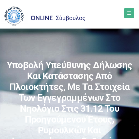
Υποβολή Υπεύθυνης Δήλωσης
Και Κατάστασης Από
Πλοιοκτήτες, Με Τα Στοιχεία
Των Εγγεγραμμένων Στο
Νηολόγιο Στις 31.12 Του
Προηγούμενου Έτους,
Ρυμουλκών Και