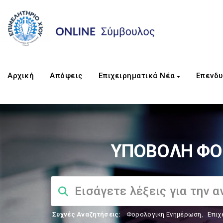
Αρχική
Απόψεις
Επιχειρηματικά Νέα
Επενδυ
ΥΠΟΒΟΛΗ ΦΟΡ
Συχνές Αναζητήσεις:
Φορολογικη Ενημέρωση
,
Επιχ