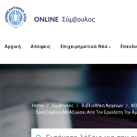
Αρχική
Απόψεις
Επιχειρηματικά Νέα
Επενδυ
Home
/
Σύμβουλος
/
Βιβλιοθήκη Αρχείων
/
ΦΟ
Εργαζομένου Να Αξιώσει Από Τον Εργοδότη Την Αμο