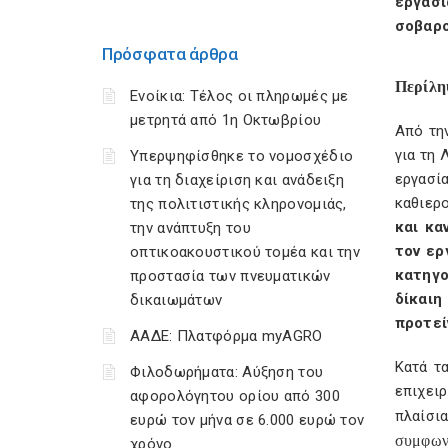
εργασί
σοβαρο
Πρόσφατα άρθρα
Περίλ
Ενοίκια: Τέλος οι πληρωμές με
μετρητά από 1η Οκτωβρίου
Από την
για τη 
Υπερψηφίσθηκε το νομοσχέδιο
εργασί
για τη διαχείριση και ανάδειξη
καθιερ
της πολιτιστικής κληρονομιάς,
και κα
την ανάπτυξη του
τον ερ
οπτικοακουστικού τομέα και την
κατηγο
προστασία των πνευματικών
δίκαιη
δικαιωμάτων
προτεί
ΑΑΔΕ: Πλατφόρμα myAGRO
Κατά τ
Φιλοδωρήματα: Αύξηση του
επιχει
αφορολόγητου ορίου από 300
πλαίσι
ευρώ τον μήνα σε 6.000 ευρώ τον
συμφωνί
χρόνο