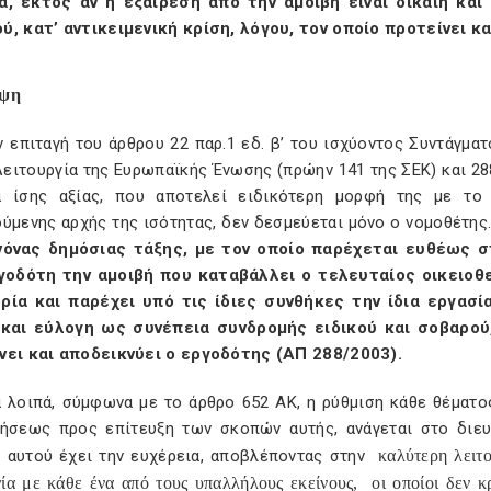
α, εκτός αν η εξαίρεση από την αμοιβή είναι δίκαιη κα
ύ, κατ’ αντικειμενική κρίση, λόγου, τον οποίο προτείνει κ
ηψη
 επιταγή του άρθρου 22 παρ.1 εδ. β’ του ισχύοντος Συντάγμα
Λειτουργία της Ευρωπαϊκής Ένωσης (πρώην 141 της ΣΕΚ) και 28
α ίσης αξίας, που αποτελεί ειδικότερη μορφή της με το
ούμενης αρχής της ισότητας, δεν δεσμεύεται μόνο ο νομοθέτης
νόνας δημόσιας τάξης, με τον οποίο παρέχεται ευθέως σ
γοδότη
την αμοιβή που καταβάλλει ο τελευταίος οικειοθ
ρία και παρέχει υπό τις ίδιες συνθήκες την ίδια εργασί
 και εύλογη ως συνέπεια συνδρομής ειδικού και σοβαρού,
νει και αποδεικνύει ο εργοδότης (ΑΠ 288/2003).
α λοιπά, σύμφωνα με το άρθρο 652 ΑΚ, η ρύθμιση κάθε θέματο
ρήσεως προς επίτευξη των σκοπών αυτής, ανάγεται στο διευ
α αυτού έχει την ευχέρεια, αποβλέποντας στην
καλύτερη λειτου
α με κάθε ένα από τους υπαλλήλους εκείνους,
οι οποίοι δεν κ