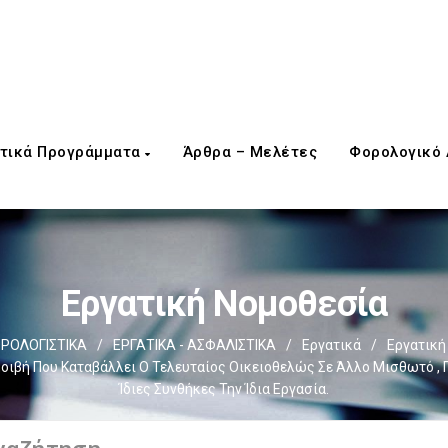
τικά Προγράμματα
Άρθρα – Μελέτες
Φορολογικό
Εργατική Νομοθεσία
ΡΟΛΟΓΙΣΤΙΚΑ
/
ΕΡΓΑΤΙΚΑ - ΑΣΦΑΛΙΣΤΙΚΑ
/
Εργατικά
/
Εργατική
ιβή Που Καταβάλλει Ο Τελευταίος Οικειοθελώς Σε Άλλο Μισθωτό , Πο
Ίδιες Συνθήκες Την Ίδια Εργασία.