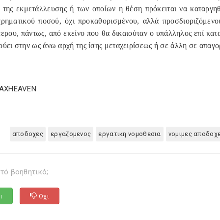
 της εκμετάλλευσης ή των οποίων η θέση πρόκειται να καταργηθ
χρηματικού ποσού, όχι προκαθορισμένου, αλλά προσδιοριζόμεν
ερου, πάντως, από εκείνο που θα δικαιούταν ο υπάλληλος επί κατ
ύει στην ως άνω αρχή της ίσης μεταχειρίσεως ή σε άλλη σε απαγο
TAXHEAVEN
αποδοχες
εργαζομενος
εργατικη νομοθεσια
νομιμες αποδοχ
τό βοηθητικό;
ι
Οχι