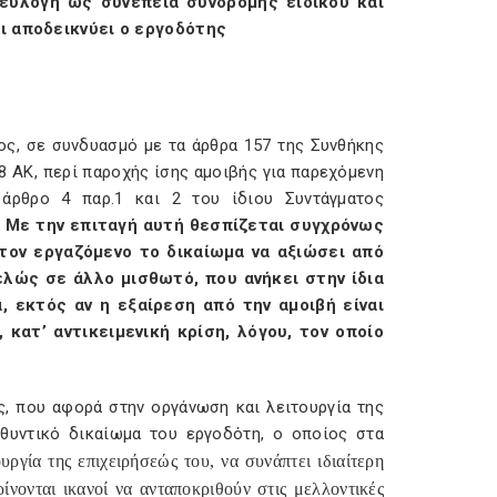
ι εύλογη ως συνέπεια συνδρομής ειδικού και
αι αποδεικνύει ο εργοδότης
τος, σε συνδυασμό με τα άρθρα 157 της Συνθήκης
8 ΑΚ, περί παροχής ίσης αμοιβής για παρεχόμενη
 άρθρο 4 παρ.1 και 2 του ίδιου Συντάγματος
.
Με την επιταγή αυτή θεσπίζεται συγχρόνως
τον εργαζόμενο το δικαίωμα να αξιώσει από
ελώς σε άλλο μισθωτό, που ανήκει στην ίδια
α, εκτός αν η εξαίρεση από την αμοιβή είναι
 κατ’ αντικειμενική κρίση, λόγου, τον οποίο
ς, που αφορά στην οργάνωση και λειτουργία της
θυντικό δικαίωμα του εργοδότη, ο οποίος στα
ργία της επιχειρήσεώς του, να συνάπτει ιδιαίτερη
ρίνονται ικανοί να ανταποκριθούν στις μελλοντικές