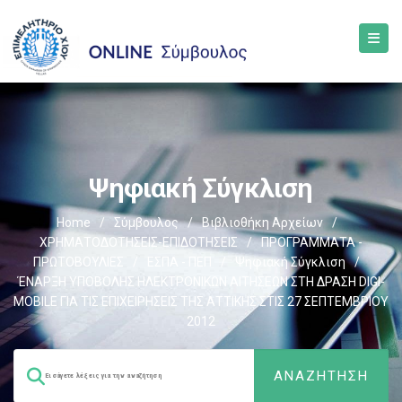
Ψηφιακή Σύγκλιση
Home
/
Σύμβουλος
/
Βιβλιοθήκη Αρχείων
/
ΧΡΗΜΑΤΟΔΟΤΗΣΕΙΣ-ΕΠΙΔΟΤΗΣΕΙΣ
/
ΠΡΟΓΡΑΜΜΑΤΑ -
ΠΡΩΤΟΒΟΥΛΙΕΣ
/
ΕΣΠΑ - ΠΕΠ
/
Ψηφιακή Σύγκλιση
/
ΈΝΑΡΞΗ ΥΠΟΒΟΛΗΣ ΗΛΕΚΤΡΟΝΙΚΩΝ ΑΙΤΗΣΕΩΝ ΣΤΗ ΔΡΑΣΗ DIGI-
MOBILE ΓΙΑ ΤΙΣ ΕΠΙΧΕΙΡΗΣΕΙΣ ΤΗΣ ΑΤΤΙΚΗΣ ΣΤΙΣ 27 ΣΕΠΤΕΜΒΡΙΟΥ
2012