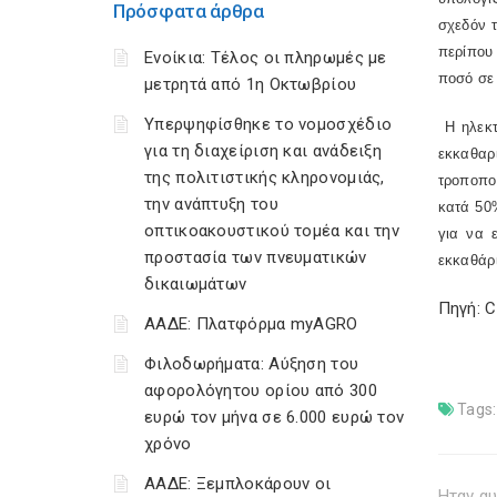
Πρόσφατα άρθρα
σχεδόν 
περίπου
Ενοίκια: Τέλος οι πληρωμές με
ποσό σε 
μετρητά από 1η Οκτωβρίου
Υπερψηφίσθηκε το νομοσχέδιο
Η ηλεκ
για τη διαχείριση και ανάδειξη
εκκαθαρ
της πολιτιστικής κληρονομιάς,
τροποπο
την ανάπτυξη του
κατά 50
οπτικοακουστικού τομέα και την
για να 
προστασία των πνευματικών
εκκαθάρι
δικαιωμάτων
Πηγή: 
ΑΑΔΕ: Πλατφόρμα myAGRO
Φιλοδωρήματα: Αύξηση του
αφορολόγητου ορίου από 300
Tags:
ευρώ τον μήνα σε 6.000 ευρώ τον
χρόνο
ΑΑΔΕ: Ξεμπλοκάρουν οι
Ηταν αυ