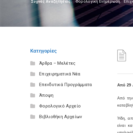
Συχνές Αναζητήσεις:
Φορολογικη Ενημέρωση
,
Επιχ
Κατηγορίες
Άρθρα – Μελέτες
Επιχειρηματικά Νέα
Επενδυτικά Προγράμματα
Από 29
Άποψη
Από την
καταβληθ
Φορολογικό Αρχείο
Βιβλιοθήκη Αρχείων
Ήδη, απ
είναι κ
υπολογίζ