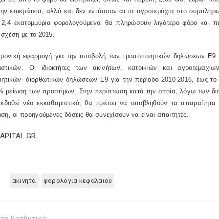
την επικράτεια, αλλά και δεν εντάσσονται τα αγροτεμάχια στο συμπλη
 2,4 εκατομμύρια φορολογούμενοι θα πληρώσουν λιγότερο φόρο και πε
σχέση με το 2015.
τρονική εφαρμογή για την υποβολή των τροποποιητικών δηλώσεων Ε9 σ
ιστικών. Οι ιδιοκτήτες των ακινήτων, κατοικιών και αγροτεμαχί
ιητικών- διορθωτικών δηλώσεων Ε9 για την περίοδο 2010-2016, έως το
% μείωση των προστίμων. Στην περίπτωση κατά την οποία, λόγω των δ
εκδοθεί νέο εκκαθαριστικό, θα πρέπει να υποβληθούν τα απαραίτητα δ
ση, οι προηγούμενες δόσεις θα συνεχίσουν να είναι απαιτητές.
CAPITAL.GR
ακινητα
φορολογια κεφαλαιου
τό βοηθητικό;