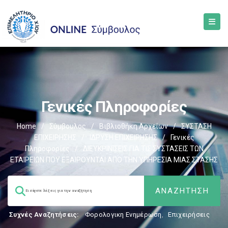
Γενικές Πληροφορίες
Home
/
Σύμβουλος
/
Βιβλιοθήκη Αρχείων
/
ΣΥΣΤΑΣΗ
ΕΠΙΧΕΙΡΗΣΗΣ
/
ΙΔΡΥΣΗ ΕΠΙΧΕΙΡΗΣΗΣ
/
Γενικές
Πληροφορίες
/
ΔΙΕΥΚΡΙΝΙΣΕΙΣ ΓΙΑ ΤΙΣ ΣΥΣΤΑΣΕΙΣ ΤΩΝ
ΕΤΑΙΡΕΙΩΝ ΠΟΥ ΕΞΑΙΡΟΥΝΤΑΙ ΑΠΟ ΤΗΝ ΥΠΗΡΕΣΙΑ ΜΙΑΣ ΣΤΑΣΗΣ
Συχνές Αναζητήσεις:
Φορολογικη Ενημέρωση
,
Επιχειρήσεις