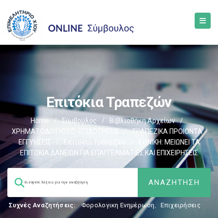
Επιτόκια Τραπεζών
Home
/
Σύμβουλος
/
Βιβλιοθήκη Αρχείων
/
ΧΡΗΜΑΤΟΔΟΤΗΣΕΙΣ-ΕΠΙΔΟΤΗΣΕΙΣ
/
ΤΡΑΠΕΖΙΚΑ ΠΡΟΙΟΝΤΑ -
ΕΓΓΥΗΣΕΙΣ
/
Επιτόκια Τραπεζών
/
ΕΘΝΙΚΗ: ΜΕΙΩΝΕΙ ΤΑ
ΕΠΙΤΟΚΙΑ ΔΑΝΕΙΩΝ ΓΙΑ ΕΠΑΓΓΕΛΜΑΤΙΕΣ ΚΑΙ ΕΠΙΧΕΙΡΗΣΕΙΣ
Συχνές Αναζητήσεις:
Φορολογικη Ενημέρωση
,
Επιχειρήσεις