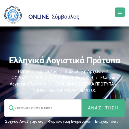
Ελληνικά Λογιστικά Πρότυπα
Home
/
Σύμβουλος
/
Βιβλιοθήκη Αρχείων
/
ΦΟΡΟΛΟΓΙΣΤΙΚΑ
/
ΛΟΓΙΣΤΙΚΗ ΕΝΗΜΕΡΩΣΗ
/
Ελληνικά
Λογιστικά Πρότυπα
/
«ΕΛΛΗΝΙΚΑ ΛΟΓΙΣΤΙΚΑ ΠΡΟΤΥΠΑ» –
ΥΠΟΔΕΙΓΜΑΤΑ ΠΡΟΣΑΡΤΗΜΑΤΟΣ
Συχνές Αναζητήσεις:
Φορολογικη Ενημέρωση
,
Επιχειρήσεις