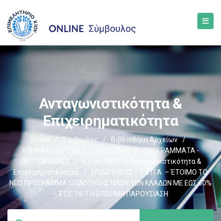
Ανταγωνιστικότητα &
Επιχειρηματικότητα
Home
/
Σύμβουλος
/
Βιβλιοθήκη Αρχείων
/
ΧΡΗΜΑΤΟΔΟΤΗΣΕΙΣ-ΕΠΙΔΟΤΗΣΕΙΣ
/
ΠΡΟΓΡΑΜΜΑΤΑ -
ΠΡΩΤΟΒΟΥΛΙΕΣ
/
ΕΣΠΑ - ΠΕΠ
/
Ανταγωνιστικότητα &
Επιχειρηματικότητα
/
ΕΠΙΔΟΤΗΣΕΙΣ – Ε.Σ.Π.Α. – ΈΤΟΙΜΟ ΤΟ
ΝΕΟ ΠΡΟΓΡΑΜΜΑ ΕΠΙΔΟΤΗΣΗΣ ΟΛΩΝ ΤΩΝ ΚΛΑΔΩΝ ΜΕ ΕΩΣ 60%
– ΣΤΙΣ 14/1 Η ΕΠΙΣΗΜΗ ΠΑΡΟΥΣΙΑΣΗ