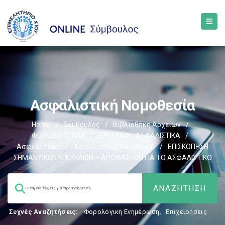
Ασφαλιστική Νομοθεσία
Home
/
Σύμβουλος
/
Βιβλιοθήκη Αρχείων
/
ΦΟΡΟΛΟΓΙΣΤΙΚΑ
/
ΕΡΓΑΤΙΚΑ - ΑΣΦΑΛΙΣΤΙΚΑ
/
Ασφαλιστικά
/
Ασφαλιστική Νομοθεσία
/
ΕΠΙΣΚΟΠΗΣΗ
ΣΗΜΑΝΤΙΚΩΝ ΕΓΚΥΚΛΙΩΝ – ΑΠΟΦΑΣΕΩΝ ΓΙΑ ΤΟ ΑΣΦΑΛΙΣΤΙΚΟ
Συχνές Αναζητήσεις:
Φορολογικη Ενημέρωση
,
Επιχειρήσεις