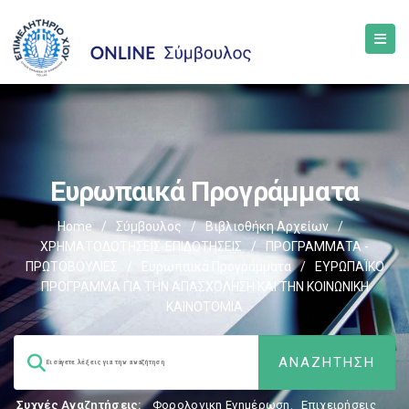
Ευρωπαικά Προγράμματα
Home
/
Σύμβουλος
/
Βιβλιοθήκη Αρχείων
/
ΧΡΗΜΑΤΟΔΟΤΗΣΕΙΣ-ΕΠΙΔΟΤΗΣΕΙΣ
/
ΠΡΟΓΡΑΜΜΑΤΑ -
ΠΡΩΤΟΒΟΥΛΙΕΣ
/
Ευρωπαικά Προγράμματα
/
ΕΥΡΩΠΑΪΚΟ
ΠΡΟΓΡΑΜΜΑ ΓΙΑ ΤΗΝ ΑΠΑΣΧΟΛΗΣΗ ΚΑΙ ΤΗΝ ΚΟΙΝΩΝΙΚΗ
ΚΑΙΝΟΤΟΜΙΑ
Συχνές Αναζητήσεις:
Φορολογικη Ενημέρωση
,
Επιχειρήσεις