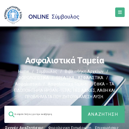
Ασφαλιστικά Ταμεία
Home
/
Σύμβουλος
/
Βιβλιοθήκη Αρχείων
/
ΦΟΡΟΛΟΓΙΣΤΙΚΑ
/
ΕΡΓΑΤΙΚΑ - ΑΣΦΑΛΙΣΤΙΚΑ
/
Ασφαλιστικά
/
Ασφαλιστικά Ταμεία
/
ΕΦΚΑ – ΤΑ
ΕΙΔΟΠΟΙΗΤΗΡΙΑ ΗΡΘΑΝ -ΤΕΡΑΣΤΙΕΣ ΑΔΙΚΙΕΣ, ΛΑΘΗ ΚΑΙ
ΠΡΟΒΛΗΜΑΤΑ ΠΟΥ ΖΗΤΟΥΝ ΑΜΕΣΗ ΛΥΣΗ.
Συχνές Αναζητήσεις:
Φορολογικη Ενημέρωση
,
Επιχειρήσεις