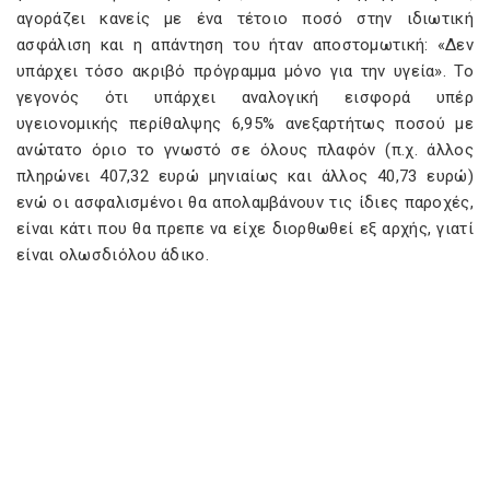
αγοράζει κανείς με ένα τέτοιο ποσό στην ιδιωτική
ασφάλιση και η απάντηση του ήταν αποστομωτική: «Δεν
υπάρχει τόσο ακριβό πρόγραμμα μόνο για την υγεία». Το
γεγονός ότι υπάρχει αναλογική εισφορά υπέρ
υγειονομικής περίθαλψης 6,95% ανεξαρτήτως ποσού με
ανώτατο όριο το γνωστό σε όλους πλαφόν (π.χ. άλλος
πληρώνει 407,32 ευρώ μηνιαίως και άλλος 40,73 ευρώ)
ενώ οι ασφαλισμένοι θα απολαμβάνουν τις ίδιες παροχές,
είναι κάτι που θα πρεπε να είχε διορθωθεί εξ αρχής, γιατί
είναι ολωσδιόλου άδικο.