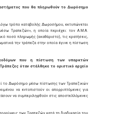
ταστήματος που θα πληρωθούν το Δωρόσημο
 λόγω τρόπο καταβολής Δωροσήμου, εκτυπώνεται
έσω Τραπεζών», η οποία περιέχει: τον Α.Μ.Α.
ικό ποσό πληρωμής (ακαθάριστο), τις κρατήσεις,
ματικά την τράπεζα στην οποία έγινε η πίστωση
Οικοδόμων που η πίστωση των υπαρκτών
Τράπεζες όταν στάλθηκε το οριστικό αρχείο
θεί το Δωρόσημο μέσω πίστωσης των Τραπεζικών
ειμένου να εντοπιστούν οι απορριπτόμενες για
φτάσουν να συμπεριληφθούν στις αποστελλόμενες
πορρίψεις των Τραπεζών κατά τη διαδικασία του