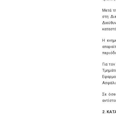
Μετά τ
στη Δι
Διεύθυ
καταστ
Η ενημ
απαραί
περιόδ
Για το
Τμημάτ
Εφαρμο
Ασφάλι
Σε όσε
αντίστ
2. ΚΑ