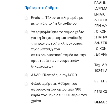
ΕΛΛΗΝ
Πρόσφατα άρθρα
ΙΔΡΥΜΑ
ΕΝΙΑΙΟ
Ενοίκια: Τέλος οι πληρωμές με
Δ Ι Ο Ι 
μετρητά από 1η Οκτωβρίου
ΓΕΝ.Δ/
: ΟΙΚΟ
Υπερψηφίσθηκε το νομοσχέδιο
: ΠΛΗΡ
για τη διαχείριση και ανάδειξη
Δ/ΝΣΕΙ
της πολιτιστικής κληρονομιάς,
: ΟΙΚΟ
την ανάπτυξη του
: ΕΦΑ
οπτικοακουστικού τομέα και την
προστασία των πνευματικών
Ταχ. Δ/
δικαιωμάτων
10241 
ΑΑΔΕ: Πλατφόρμα myAGRO
ΕΞ. ΕΠ
Φιλοδωρήματα: Αύξηση του
αφορολόγητου ορίου από 300
ΓΕΝΙΚ
ευρώ τον μήνα σε 6.000 ευρώ τον
χρόνο
ΘΕΜΑ :