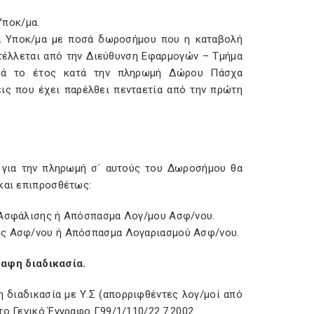
Υποκ/μα.
τά Υποκ/μα με ποσά δωροσήμου που η καταβολή
τέλλεται από την Διεύθυνση Εφαρμογών – Τμήμα
ρά το έτος κατά την πληρωμή Δώρου Πάσχα
εις που έχει παρέλθει πενταετία από την πρώτη
 για την πληρωμή σ΄ αυτούς του Δωροσήμου θα
 και επιπροσθέτως:
ν Ασφάλισης ή Απόσπασμα Λογ/μου Ασφ/νου.
φής Ασφ/νου ή Απόσπασμα Λογαριασμού Ασφ/νου.
αφη διαδικασία.
 διαδικασία με Υ.Σ (απορριφθέντες λογ/μοί από
το Γενικό Έγγραφο Γ99/1/110/22.7.2002.