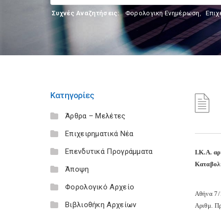
Συχνές Αναζητήσεις:
Φορολογικη Ενημέρωση
,
Επιχ
Κατηγορίες
Άρθρα – Μελέτες
Επιχειρηματικά Νέα
Επενδυτικά Προγράμματα
Ι.Κ.Α. α
Καταβολή
Άποψη
Φορολογικό Αρχείο
Αθήνα 7/
Βιβλιοθήκη Αρχείων
Αριθμ. Π