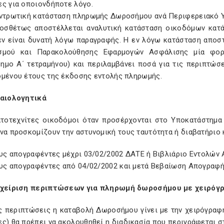
ες για οποιονδήποτε λόγο.
εντρωτική κατάσταση πληρωμής Δωροσήμου ανά Περιφερειακό 
ροσθέτως αποστέλλεται αναλυτική κατάσταση οικοδόμων κα
εν είναι δυνατή λόγω παραγραφής. Η εν λόγω κατάσταση αποσ
ασμού και Παρακολούθησης Εφαρμογών Ασφάλισης μία φο
ημο Α΄ τετραμήνου) και περιλαμβάνει ποσά για τις περιπτώσ
ομένου έτους της έκδοσης εντολής πληρωμής.
καιολογητικά
ατοτεχνίτες οικοδόμοι όταν προσέρχονται στο Υποκατάστημα
να προσκομίζουν την αστυνομική τους ταυτότητα ή διαβατήριο
τους απογραφέντες μέχρι 03/02/2002 ΔΑΤΕ ή Βιβλιάριο Εντολώ
τους απογραφέντες από 04/02/2002 και μετά Βεβαίωση Απογρα
αχείριση περιπτώσεων για πληρωμή δωροσήμου με χειρόγρ
ς περιπτώσεις η καταβολή Δωροσήμου γίνει με την χειρόγραφη
ς) θα πρέπει να ακολουθηθεί η διαδικασία που περιγράφεται σ