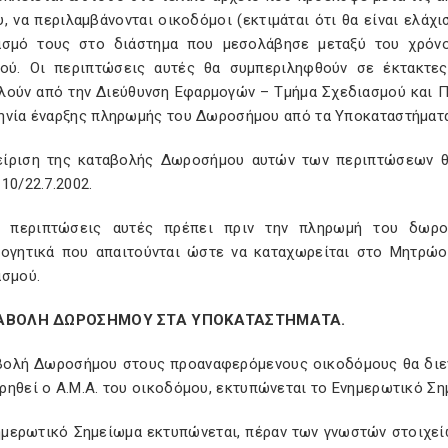
, να περιλαμβάνονται οικοδόμοι (εκτιμάται ότι θα είναι ελάχ
ασμό τους στο διάστημα που μεσολάβησε μεταξύ του χρόνο
κού. Οι περιπτώσεις αυτές θα συμπεριληφθούν σε έκτακτε
λούν από την Διεύθυνση Εφαρμογών – Τμήμα Σχεδιασμού και 
ηνία έναρξης πληρωμής του Δωροσήμου από τα Υποκαταστήματα
είριση της καταβολής Δωροσήμου αυτών των περιπτώσεων θα 
10/22.7.2002.
ς περιπτώσεις αυτές πρέπει πριν την πληρωμή του δωρ
λογητικά που απαιτούνται ώστε να καταχωρείται στο Μητρ
ασμού.
ΤΑΒΟΛΗ ΔΩΡΟΣΗΜΟΥ ΣΤΑ ΥΠΟΚΑΤΑΣΤΗΜΑΤΑ.
βολή Δωροσήμου στους προαναφερόμενους οικοδόμους θα διεν
ηθεί ο Α.Μ.Α. του οικοδόμου, εκτυπώνεται το Ενημερωτικό Ση
ημερωτικό Σημείωμα εκτυπώνεται, πέραν των γνωστών στοιχεί