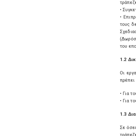
τράπεζ
• Συγκ
• Επιπ
τους δ
Σχεδι
(Δωρόσ
του επ
1.2 Δι
Οι εργ
πρέπει 
• Για 
• Για 
1.3 Δι
Σε όσε
τράπεζε