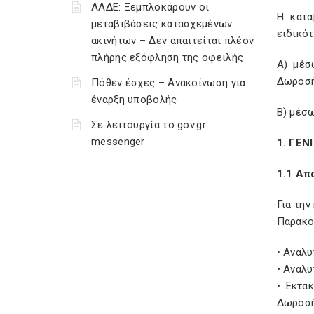
ΑΑΔΕ: Ξεμπλοκάρουν οι
Η κατα
μεταβιβάσεις κατασχεμένων
ειδικότ
ακινήτων – Δεν απαιτείται πλέον
πλήρης εξόφληση της οφειλής
Α) μέσ
Δωροσή
Πόθεν έσχες – Ανακοίνωση για
έναρξη υποβολής
Β) μέσ
Σε λειτουργία το gov.gr
messenger
1. ΓΕΝ
1.1 Α
Για τη
Παρακο
• Αναλ
• Αναλ
• Έκτα
Δωροσή