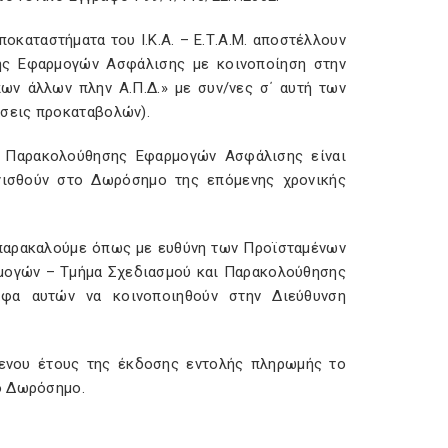
καταστήματα του Ι.Κ.Α. – Ε.Τ.Α.Μ. αποστέλλουν
ης Εφαρμογών Ασφάλισης με κοινοποίηση στην
ν άλλων πλην Α.Π.Δ.» με συν/νες σ΄ αυτή των
σεις προκαταβολών).
 Παρακολούθησης Εφαρμογών Ασφάλισης είναι
γισθούν στο Δωρόσημο της επόμενης χρονικής
 παρακαλούμε όπως με ευθύνη των Προϊσταμένων
ρμογών – Τμήμα Σχεδιασμού και Παρακολούθησης
αφα αυτών να κοινοποιηθούν στην Διεύθυνση
μενου έτους της έκδοσης εντολής πληρωμής το
ο Δωρόσημο.