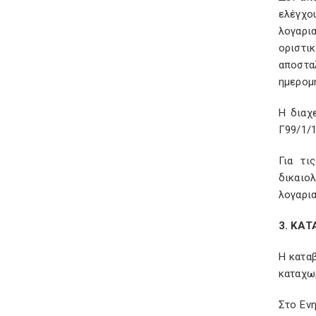
ελέγχου
λογαρι
οριστι
αποστα
ημερομ
Η διαχ
Γ99/1/1
Για τι
δικαιο
λογαρι
3. ΚΑ
Η κατα
καταχωρ
Στο Εν