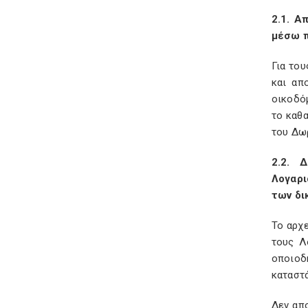
2.1. 
μέσω π
Για το
και απ
οικοδόμ
το καθ
του Δω
2.2. 
Λογαρι
των δι
Το αρχ
τους Λ
οποιοδ
καταστ
Δεν απ