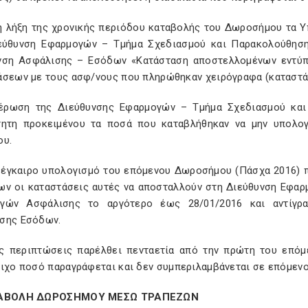
η λήξη της χρονικής περιόδου καταβολής του Δωροσήμου τα Υπο
εύθυνση Εφαρμογών – Τμήμα Σχεδιασμού και Παρακολούθησ
νση Ασφάλισης – Εσόδων «Κατάσταση αποστελλομένων εντύπω
άσεων με τους ασφ/νους που πληρώθηκαν χειρόγραφα (καταστά
έρωση της Διεύθυνσης Εφαρμογών – Τμήμα Σχεδιασμού και
τητη προκειμένου τα ποσά που καταβλήθηκαν να μην υπολο
ου.
ν έγκαιρο υπολογισμό του επόμενου Δωροσήμου (Πάσχα 2016)
ων οι καταστάσεις αυτές να αποσταλλούν στη Διεύθυνση Εφα
γών Ασφάλισης το αργότερο έως 28/01/2016 και αντίγρ
σης Εσόδων.
ς περιπτώσεις παρέλθει πενταετία από την πρώτη του επό
οιχο ποσό παραγράφεται και δεν συμπεριλαμβάνεται σε επόμεν
ΤΑΒΟΛΗ ΔΩΡΟΣΗΜΟΥ ΜΕΣΩ ΤΡΑΠΕΖΩΝ