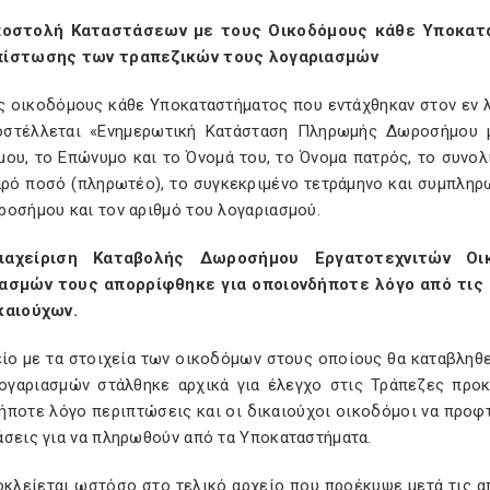
Αποστολή Καταστάσεων με τους Οικοδόμους κάθε Υποκα
ίστωσης των τραπεζικών τους λογαριασμών
υς οικοδόμους κάθε Υποκαταστήματος που εντάχθηκαν στον εν
οστέλλεται «Ενημερωτική Κατάσταση Πληρωμής Δωροσήμου μ
ου, το Επώνυμο και το Όνομά του, το Όνομα πατρός, το συνολ
αρό ποσό (πληρωτέο), το συγκεκριμένο τετράμηνο και συμπληρω
ροσήμου και τον αριθμό του λογαριασμού.
Διαχείριση Καταβολής Δωροσήμου Εργατοτεχνιτών 
ασμών τους απορρίφθηκε για οποιονδήποτε λόγο από τις 
καιούχων.
είο με τα στοιχεία των οικοδόμων στους οποίους θα καταβλη
ογαριασμών στάλθηκε αρχικά για έλεγχο στις Τράπεζες προκ
ήποτε λόγο περιπτώσεις και οι δικαιούχοι οικοδόμοι να προ
άσεις για να πληρωθούν από τα Υποκαταστήματα.
οκλείεται ωστόσο στο τελικό αρχείο που προέκυψε μετά τις α