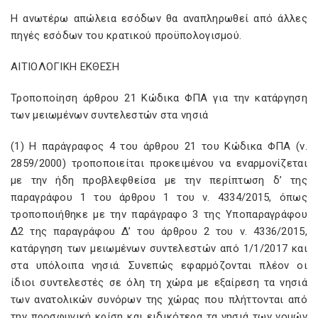
Η ανωτέρω απώλεια εσόδων θα αναπληρωθεί από άλλες
πηγές εσόδων του κρατικού προϋπολογισμού.
ΑΙΤΙΟΛΟΓΙΚΗ ΕΚΘΕΣΗ
Τροποποίηση άρθρου 21 Κώδικα ΦΠΑ για την κατάργηση
των μειωμένων συντελεστών στα νησιά
(1) Η παράγραφος 4 του άρθρου 21 του Κώδικα ΦΠΑ (ν.
2859/2000) τροποποιείται προκειμένου να εναρμονίζεται
με την ήδη προβλεφθείσα με την περίπτωση δ’ της
παραγράφου 1 του άρθρου 1 του ν. 4334/2015, όπως
τροποποιήθηκε με την παράγραφο 3 της Υποπαραγράφου
Δ2 της παραγράφου Δ’ του άρθρου 2 του ν. 4336/2015,
κατάργηση των μειωμένων συντελεστών από 1/1/2017 και
στα υπόλοιπα νησιά. Συνεπώς εφαρμόζονται πλέον οι
ίδιοι συντελεστές σε όλη τη χώρα με εξαίρεση τα νησιά
των ανατολικών συνόρων της χώρας που πλήττονται από
την προσφυγική κρίση και ειδικότερα τα νησιά των νομών