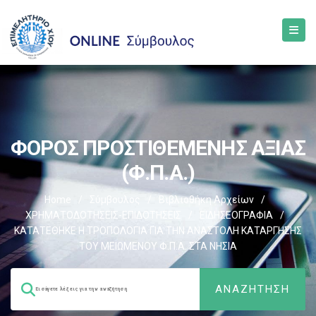
ΦΟΡΟΣ ΠΡΟΣΤΙΘΕΜΕΝΗΣ ΑΞΙΑΣ
(Φ.Π.Α.)
Home
/
Σύμβουλος
/
Βιβλιοθήκη Αρχείων
/
ΧΡΗΜΑΤΟΔΟΤΗΣΕΙΣ-ΕΠΙΔΟΤΗΣΕΙΣ
/
ΕΙΔΗΣΕΟΓΡΑΦΙΑ
/
ΚΑΤΑΤΕΘΗΚΕ Η ΤΡΟΠΟΛΟΓΙΑ ΓΙΑ ΤΗΝ ΑΝΑΣΤΟΛΗ ΚΑΤΑΡΓΗΣΗΣ
ΤΟΥ ΜΕΙΩΜΕΝΟΥ Φ.Π.Α. ΣΤΑ ΝΗΣΙΑ