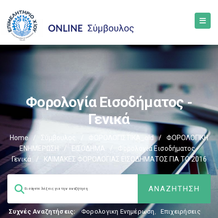
Φορολογία Εισοδήματος -
Γενικά
Home
/
Σύμβουλος
/
ΦΟΡΟΛΟΓΙΣΤΙΚΑ_old
/
ΦΟΡΟΛΟΓΙΚΗ
ΕΝΗΜΕΡΩΣΗ
/
ΕΙΣΟΔΗΜΑ
/
Φορολογία Εισοδήματος -
Γενικά
/
ΚΛΙΜΑΚΕΣ ΦΟΡΟΛΟΓΙΑΣ ΕΙΣΟΔΗΜΑΤΟΣ ΓΙΑ ΤΟ 2016
Συχνές Αναζητήσεις:
Φορολογικη Ενημέρωση
,
Επιχειρήσεις