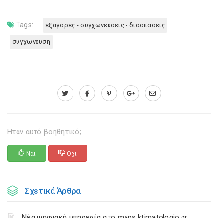
Tags:
εξαγορες - συγχωνευσεις - διασπασεις
συγχωνευση
Ηταν αυτό βοηθητικό;
Ναι
Οχι
Σχετικά Άρθρα
Νέα ψηφιακή υπηρεσία στο maps.ktimatologio.gr: