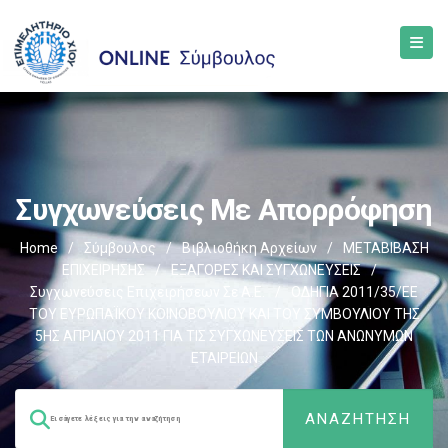
Συγχωνεύσεις Με Απορρόφηση
Home
/
Σύμβουλος
/
Βιβλιοθήκη Αρχείων
/
ΜΕΤΑΒΙΒΑΣΗ
ΕΠΙΧΕIΡΗΣΗΣ
/
EΞΑΓΟΡΕΣ ΚΑΙ ΣΥΓΧΩΝΕΥΣΕΙΣ
/
Συγχωνεύσεις Επιχειρήσεων Σε Α.Ε.
/
ΟΔΗΓΙΑ 2011/35/ΕΕ
ΤΟΥ ΕΥΡΩΠΑΪΚΟΥ ΚΟΙΝΟΒΟΥΛΙΟΥ ΚΑΙ ΤΟΥ ΣΥΜΒΟΥΛΙΟΥ ΤΗΣ
5ΗΣ ΑΠΡΙΛΙΟΥ 2011 ΓΙΑ ΤΙΣ ΣΥΓΧΩΝΕΥΣΕΙΣ ΤΩΝ ΑΝΩΝΥΜΩΝ
ΕΤΑΙΡΕΙΩΝ