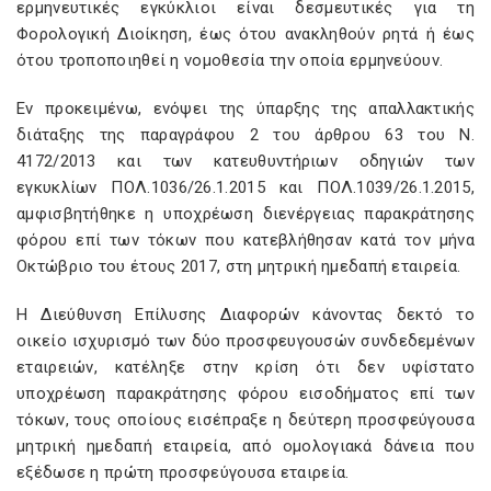
ερμηνευτικές εγκύκλιοι είναι δεσμευτικές για τη
Φορολογική Διοίκηση, έως ότου ανακληθούν ρητά ή έως
ότου τροποποιηθεί η νομοθεσία την οποία ερμηνεύουν.
Εν προκειμένω, ενόψει της ύπαρξης της απαλλακτικής
διάταξης της παραγράφου 2 του άρθρου 63 του Ν.
4172/2013 και των κατευθυντήριων οδηγιών των
εγκυκλίων ΠΟΛ.1036/26.1.2015 και ΠΟΛ.1039/26.1.2015,
αμφισβητήθηκε η υποχρέωση διενέργειας παρακράτησης
φόρου επί των τόκων που κατεβλήθησαν κατά τον μήνα
Οκτώβριο του έτους 2017, στη μητρική ημεδαπή εταιρεία.
Η Διεύθυνση Επίλυσης Διαφορών κάνοντας δεκτό το
οικείο ισχυρισμό των δύο προσφευγουσών συνδεδεμένων
εταιρειών, κατέληξε στην κρίση ότι δεν υφίστατο
υποχρέωση παρακράτησης φόρου εισοδήματος επί των
τόκων, τους οποίους εισέπραξε η δεύτερη προσφεύγουσα
μητρική ημεδαπή εταιρεία, από ομολογιακά δάνεια που
εξέδωσε η πρώτη προσφεύγουσα εταιρεία.