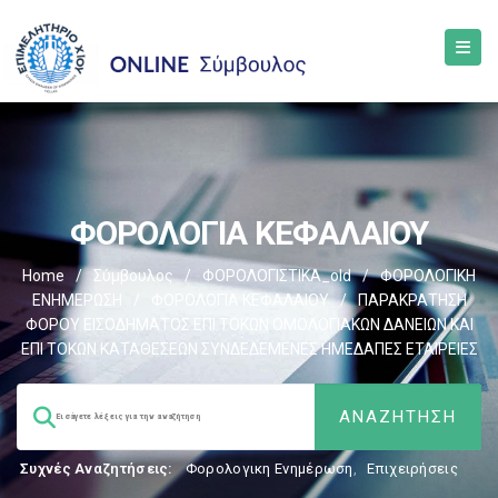
ΦΟΡΟΛΟΓΙΑ ΚΕΦΑΛΑΙΟΥ
Home
/
Σύμβουλος
/
ΦΟΡΟΛΟΓΙΣΤΙΚΑ_old
/
ΦΟΡΟΛΟΓΙΚΗ
ΕΝΗΜΕΡΩΣΗ
/
ΦΟΡΟΛΟΓΙΑ ΚΕΦΑΛΑΙΟΥ
/
ΠΑΡΑΚΡΑΤΗΣΗ
ΦΟΡΟΥ ΕΙΣΟΔΗΜΑΤΟΣ ΕΠΙ ΤΟΚΩΝ ΟΜΟΛΟΓΙΑΚΩΝ ΔΑΝΕΙΩΝ ΚΑΙ
ΕΠΙ ΤΟΚΩΝ ΚΑΤΑΘΕΣΕΩΝ ΣΥΝΔΕΔΕΜΕΝΕΣ ΗΜΕΔΑΠΕΣ ΕΤΑΙΡΕΙΕΣ
Συχνές Αναζητήσεις:
Φορολογικη Ενημέρωση
,
Επιχειρήσεις