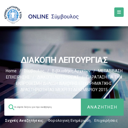
ΔΙΑΚΟΠΗ ΛΕΙΤΟΥΡΓΙΑΣ
Home
/
Σύμβουλος
/
Βιβλιοθήκη Αρχείων
/
ΜΕΤΑΒΙΒΑΣΗ
ΕΠΙΧΕIΡΗΣΗΣ
/
ΔΙΑΚΟΠΗ ΛΕΙΤΟΥΡΓΙΑΣ
/
ΠΑΡΑΤΑΣΗ ΓΙΑ ΤΗΝ
ΕΚΠΡΟΘΕΣΜΗ ΔΗΛΩΣΗ ΔΙΑΚΟΠΗΣ ΕΠΙΧΕΙΡΗΜΑΤΙΚΗΣ
ΔΡΑΣΤΗΡΙΟΤΗΤΑΣ ΜΕΧΡΙ 31 ΔΕΚΕΜΒΡΙΟΥ 2015
Συχνές Αναζητήσεις:
Φορολογικη Ενημέρωση
,
Επιχειρήσεις