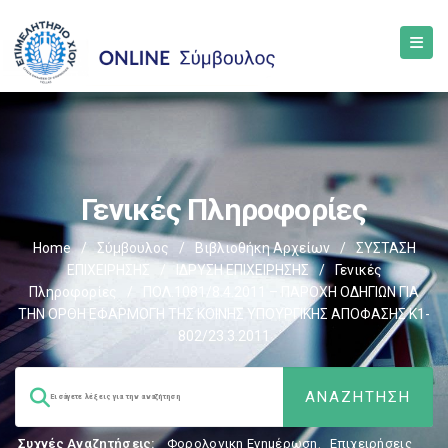
Γενικές Πληροφορίες
Home
/
Σύμβουλος
/
Βιβλιοθήκη Αρχείων
/
ΣΥΣΤΑΣΗ
ΕΠΙΧΕΙΡΗΣΗΣ
/
ΙΔΡΥΣΗ ΕΠΙΧΕΙΡΗΣΗΣ
/
Γενικές
Πληροφορίες
/
ΠΟΛ.1081/8.4.2011 – ΠΑΡΟΧΗ ΟΔΗΓΙΩΝ ΓΙΑ
ΤΗΝ ΟΡΘΗ ΕΦΑΡΜΟΓΗ ΤΗΣ ΚΟΙΝΗΣ ΥΠΟΥΡΓΙΚΗΣ ΑΠΟΦΑΣΗΣ K1-
802/23.3.2011
Συχνές Αναζητήσεις:
Φορολογικη Ενημέρωση
,
Επιχειρήσεις