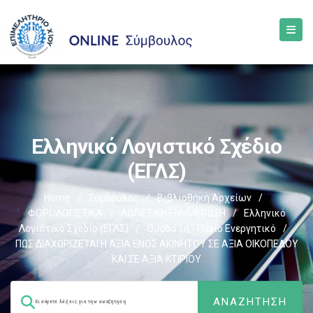
Ελληνικό Λογιστικό Σχέδιο
(ΕΓΛΣ)
Home
/
Σύμβουλος
/
Βιβλιοθήκη Αρχείων
/
ΦΟΡΟΛΟΓΙΣΤΙΚΑ
/
ΛΟΓΙΣΤΙΚΗ ΕΝΗΜΕΡΩΣΗ
/
Ελληνικό
Λογιστικό Σχέδιο (ΕΓΛΣ)
/
Ομάδα 1η - Πάγιο Ενεργητικό
/
ΠΩΣ ΔΙΑΧΩΡΙΖΕΤΑΙ Η ΑΞΙΑ ΕΝΟΣ ΑΚΙΝΗΤΟΥ ΣΕ ΑΞΙΑ ΟΙΚΟΠΕΔΟΥ
ΚΑΙ ΣΕ ΑΞΙΑ ΚΤΙΡΙΟΥ