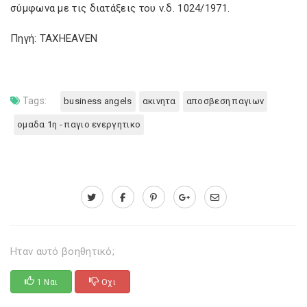
σύμφωνα με τις διατάξεις του ν.δ. 1024/1971.
Πηγή: TAXHEAVEN
Tags:
business angels
ακινητα
αποσβεση παγιων
ομαδα 1η - παγιο ενεργητικο
Ηταν αυτό βοηθητικό;
1 Ναι
Οχι