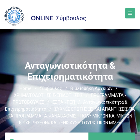
Ανταγωνιστικότητα &
Επιχειρηματικότητα
Home
/
Σύμβουλος
/
Βιβλιοθήκη Αρχείων
/
ΧΡΗΜΑΤΟΔΟΤΗΣΕΙΣ-ΕΠΙΔΟΤΗΣΕΙΣ
/
ΠΡΟΓΡΑΜΜΑΤΑ -
ΠΡΩΤΟΒΟΥΛΙΕΣ
/
ΕΣΠΑ - ΠΕΠ
/
Ανταγωνιστικότητα &
Επιχειρηματικότητα
/
ΣΥΧΝΕΣ ΕΡΩΤΗΣΕΙΣ ΚΑΙ ΑΠΑΝΤΗΣΕΙΣ ΓΙΑ
ΤΑ ΠΡΟΓΡΑΜΜΑΤΑ: «ΑΝΑΒΑΘΜΙΣΗ ΠΟΛΥ ΜΙΚΡΩΝ ΚΑΙ ΜΙΚΡΩΝ
ΕΠΙΧΕΙΡΗΣΕΩΝ» ΚΑΙ «ΕΝΙΣΧΥΣΗ ΤΟΥΡΙΣΤΙΚΩΝ ΜΜΕ»