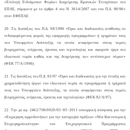
«Επιλογή Ενδιάμεσων Φορέων Διαχείρισης Κρατικών Ενισχύσεων του
ΕΠΑΕ, σύμφωνα με το άρθρο 4 του Ν. 3614/2007 και του Π.Δ. 98/96»
στον ΕΦΕΠΑΕ.
20. Τις διατάξεις του Π.Δ. 98/1996 «Όροι και διαδικασίες ανάθεσης σε
ενδιαφερόμενους φορείς της εφαρμογής προγραμμάτων ή τμημάτων τους
του Υπουργείου Ανάπτυξης τα οποία αναφέρονται στους τομείς
βιομηχανίας, ενέργειας, έρευνας και τεχνολογίας και αφορούν έργα του
ιδιωτικού τομέα καθώς και της διαχείρισης των αντίστοιχων πόρων»
(ΦΕΚ 77/Α/1996).
21. Τις διατάξεις του Π.Δ. 93/97 «Όροι και διαδικασίες για την ένταξη και
χρηματοδότηση έργων του ιδιωτικού τομέα σε προγράμματα ή τμήματά
τους του Υπουργείου Ανάπτυξης, τα οποία αναφέρονται στους τομείς
βιομηχανίας, ενέργειας, έρευνας και τεχνολογίας» (ΦΕΚ 92/Α/97).
22. Την με αρ. 2462/706/0020/03−05−2011 υπουργική απόφαση για την
«Εκχώρηση αρμοδιοτήτων για την κατηγορία πράξεων «Νέα Καινοτομική
Επιχειρηματικότητα» του Επιχειρησιακού Προγράμματος