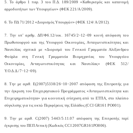
5. Το άρθρο 1 παρ. 3 του Π.Δ. 189/2009 «Καθορισμός και κατανομή
αρμοδιοτήτων των Υπουργείων» (ΦΕΚ 221/Α/2009).
6. Το ΠΔ 71/2012 «Διορισμός Υπουργών» (ΦΕΚ 124/ Α/2012).
7. Την υπ’ αριθμ. ΔΠ/Φ6.12/οικ. 16745/2−12−09 κοινή απόφαση του
Πρωθυπουργού και της Υπουργού Οικονομίας, Ανταγωνιστικότητας και
Ναυτιλίας σχετικά με «Διορισμό του Γενικού Γραμματέα Αλέξανδρου
Φούρλα στη Γενική Γραμματεία Βιομηχανίας του Υπουργείου
Οικονομίας, Ανταγωνιστικότητας και Ναυτιλίας» (ΦΕΚ 512/
Υ.Ο.Δ.Δ./7−12−09).
8. Την με αριθ. Ε(2007)5338/26−10−2007 απόφαση της Επιτροπής για
την έγκριση του Επιχειρησιακού Προγράμματος «Ανταγωνιστικότητα και
Επιχειρηματικότητα» για κοινοτική ενίσχυση από το ΕΤΠΑ, στο πλαίσιο
σύγκλισης για τις οκτώ Περιφέρειες της Ελλάδος (CCI GR161 PO001).
9. Την με αριθ. C(2007) 5443/5.11.07 απόφαση της Επιτροπής περί
έγκρισης του ΠΕΠ Αττική (Κωδικός CCI 2007GR161PO006).