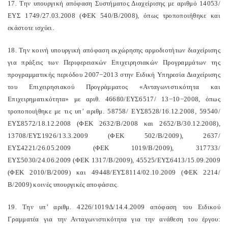
17. Την υπουργική απόφαση Συστήματος Διαχείρισης με αριθμό 14053/
ΕΥΣ 1749/27.03.2008 (ΦΕΚ 540/Β/2008), όπως τροποποιήθηκε και
εκάστοτε ισχύει.
18. Την κοινή υπουργική απόφαση εκχώρησης αρμοδιοτήτων διαχείρισης
για πράξεις των Περιφερειακών Επιχειρησιακών Προγραμμάτων της
προγραμματικής περιόδου 2007−2013 στην Ειδική Υπηρεσία Διαχείρισης
του Επιχειρησιακού Προγράμματος «Ανταγωνιστικότητα και
Επιχειρηματικότητα» με αριθ. 46680/ΕΥΣ6517/ 13−10−2008, όπως
τροποποιήθηκε με τις υπ’ αριθμ. 58758/ ΕΥΣ8528/16.12.2008, 59540/
ΕΥΣ8572/18.12.2008 (ΦΕΚ 2632/Β/2008 και 2652/Β/30.12.2008),
13708/ΕΥΣ1926/13.3.2009 (ΦΕΚ 502/Β/2009), 2637/
ΕΥΣ4221/26.05.2009 (ΦΕΚ 1019/Β/2009), 317733/
ΕΥΣ5030/24.06.2009 (ΦΕΚ 1317/Β/2009), 45525/ΕΥΣ6413/15.09.2009
(ΦΕΚ 2010/Β/2009) και 49448/ΕΥΣ8114/02.10.2009 (ΦΕΚ 2214/
Β/2009) κοινές υπουργικές αποφάσεις.
19. Την υπ’ αριθμ. 4226/1019Δ/14.4.2009 απόφαση του Ειδικού
Γραμματέα για την Ανταγωνιστικότητα για την ανάθεση του έργου: