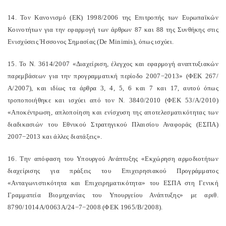
14. Τον Κανονισμό (ΕΚ) 1998/2006 της Επιτροπής των Ευρωπαϊκών
Κοινοτήτων για την εφαρμογή των άρθρων 87 και 88 της Συνθήκης στις
Ενισχύσεις Ήσσονος Σημασίας (De Minimis), όπως ισχύει.
15. Το Ν. 3614/2007 «Διαχείριση, έλεγχος και εφαρμογή αναπτυξιακών
παρεμβάσεων για την προγραμματική περίοδο 2007−2013» (ΦΕΚ 267/
Α/2007), και ιδίως τα άρθρα 3, 4, 5, 6 και 7 και 17, αυτού όπως
τροποποιήθηκε και ισχύει από τον Ν. 3840/2010 (ΦΕΚ 53/Α/2010)
«Αποκέντρωση, απλοποίηση και ενίσχυση της αποτελεσματικότητας των
διαδικασιών του Εθνικού Στρατηγικού Πλαισίου Αναφοράς (ΕΣΠΑ)
2007−2013 και άλλες διατάξεις».
16. Την απόφαση του Υπουργού Ανάπτυξης «Εκχώρηση αρμοδιοτήτων
διαχείρισης για πράξεις του Επιχειρησιακού Προγράμματος
«Ανταγωνιστικότητα και Επιχειρηματικότητα» του ΕΣΠΑ στη Γενική
Γραμματεία Βιομηχανίας του Υπουργείου Ανάπτυξης» με αριθ.
8790/1014Α/0063Α/24−7−2008 (ΦΕΚ 1965/Β/2008).