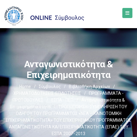
Ανταγωνιστικότητα &
Επιχειρηματικότητα
Home
/
Σύμβουλος
/
Βιβλιοθήκη Αρχείων
/
ΧΡΗΜΑΤΟΔΟΤΗΣΕΙΣ-ΕΠΙΔΟΤΗΣΕΙΣ
/
ΠΡΟΓΡΑΜΜΑΤΑ -
ΠΡΩΤΟΒΟΥΛΙΕΣ
/
ΕΣΠΑ - ΠΕΠ
/
Ανταγωνιστικότητα &
Επιχειρηματικότητα
/
ΤΡΟΠΟΠΟΙΗΣΗ−ΣΥΜΠΛΗΡΩΣΗ ΤΟΥ
ΟΔΗΓΟΥ ΤΟΥ ΠΡΟΓΡΑΜΜΑΤΟΣ «ΝΕΑ – ΚΑΙΝΟΤΟΜΙΚΗ
ΕΠΙΧΕΙΡΗΜΑΤΙΚΟΤΗΤΑ» ΤΟΥ ΕΠΙΧΕΙΡΗΣΙΑΚΟΥ ΠΡΟΓΡΑΜΜΑΤΟΣ
ΑΝΤΑΓΩΝΙΣΤΙΚΟΤΗΤΑ ΚΑΙ ΕΠΙΧΕΙΡΗΜΑΤΙΚΟΤΗΤΑ (ΕΠΑΕ) ΤΟΥ
ΕΣΠΑ 2007−2013