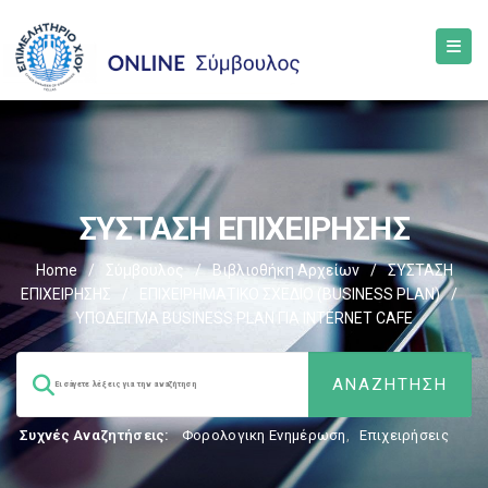
ΣΥΣΤΑΣΗ ΕΠΙΧΕΙΡΗΣΗΣ
Home
/
Σύμβουλος
/
Βιβλιοθήκη Αρχείων
/
ΣΥΣΤΑΣΗ
ΕΠΙΧΕΙΡΗΣΗΣ
/
EΠΙΧΕΙΡΗΜΑΤΙΚΟ ΣΧΕΔΙΟ (BUSINESS PLAN)
/
ΥΠΟΔΕΙΓΜΑ BUSINESS PLAN ΓΙΑ INTERNET CAFE
Συχνές Αναζητήσεις:
Φορολογικη Ενημέρωση
,
Επιχειρήσεις