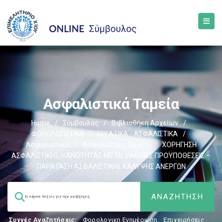
Ασφαλιστικά Ταμεία
Home
/
Σύμβουλος
/
Βιβλιοθήκη Αρχείων
/
ΦΟΡΟΛΟΓΙΣΤΙΚΑ
/
ΕΡΓΑΤΙΚΑ - ΑΣΦΑΛΙΣΤΙΚΑ
/
Ασφαλιστικά
/
Ασφαλιστικά Ταμεία
/
ΧΟΡΗΓΗΣΗ
ΑΣΦΑΛΙΣΤΙΚΗΣ ΙΚΑΝΟΤΗΤΑΣ ΜΕ ΜΕΙΩΜΕΝΕΣ ΠΡΟΫΠΟΘΕΣΕΙΣ –
ΠΑΡΑΤΑΣΗ ΑΣΦΑΛΙΣΤΙΚΗΣ ΚΑΛΥΨΗΣ ΑΝΕΡΓΩΝ
Συχνές Αναζητήσεις:
Φορολογικη Ενημέρωση
,
Επιχειρήσεις