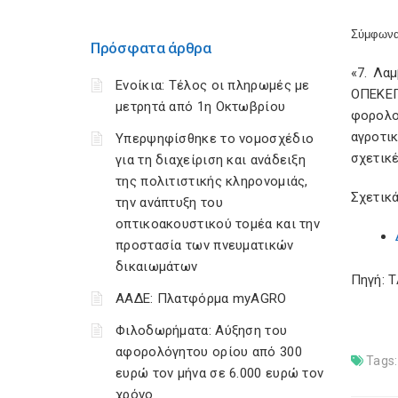
Σύμφωνα
Πρόσφατα άρθρα
«7. Λα
Ενοίκια: Τέλος οι πληρωμές με
ΟΠΕΚΕΠ
μετρητά από 1η Οκτωβρίου
φορολο
αγροτι
Υπερψηφίσθηκε το νομοσχέδιο
σχετικ
για τη διαχείριση και ανάδειξη
της πολιτιστικής κληρονομιάς,
Σχετικά
την ανάπτυξη του
οπτικοακουστικού τομέα και την
προστασία των πνευματικών
δικαιωμάτων
Πηγή: 
ΑΑΔΕ: Πλατφόρμα myAGRO
Φιλοδωρήματα: Αύξηση του
αφορολόγητου ορίου από 300
Tags:
ευρώ τον μήνα σε 6.000 ευρώ τον
χρόνο