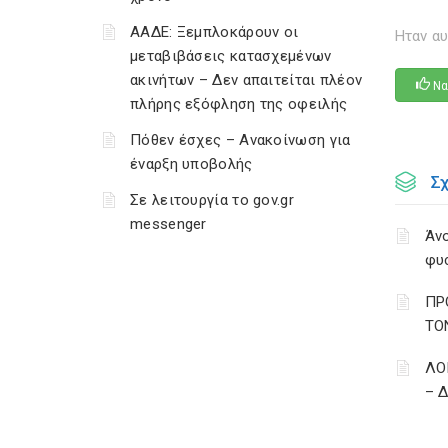
ΑΑΔΕ: Ξεμπλοκάρουν οι
Ηταν αυ
μεταβιβάσεις κατασχεμένων
ακινήτων – Δεν απαιτείται πλέον
Να
πλήρης εξόφληση της οφειλής
Πόθεν έσχες – Ανακοίνωση για
έναρξη υποβολής
Σ
Σε λειτουργία το gov.gr
messenger
Άνο
φυ
ΠΡ
ΤΟ
ΛΟ
– 