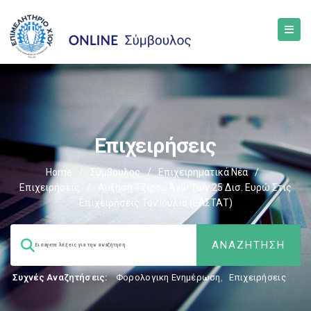
Επιχειρήσεις
Home
/
Σύμβουλος
/
Επιχειρηματικά Νέα
/
Επιχειρήσεις
/
Αύξηση Τζίρου Άνω Των 25 Δισ. Ευρώ Στις
Επιχειρήσεις Τον Ιούλιο (ΕΛΣΤΑΤ)
Συχνές Αναζητήσεις:
Φορολογικη Ενημέρωση
,
Επιχειρήσεις