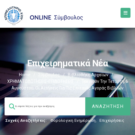
Επιχειρηματικά Νέα
Home
/
Σύμβουλος
/
Βιβλιοθήκη Αρχείων
/
ΧΡΗΜΑΤΟΔΟΤΗΣΕΙΣ-ΕΠΙΔΟΤΗΣΕΙΣ
/
Ξεκινούν Την Τετάρτη, 6
Αυγούστου, Οι Αιτήσεις Για Τις Επιταγές Αγοράς Βιβλίων
Συχνές Αναζητήσεις:
Φορολογικη Ενημέρωση
,
Επιχειρήσεις