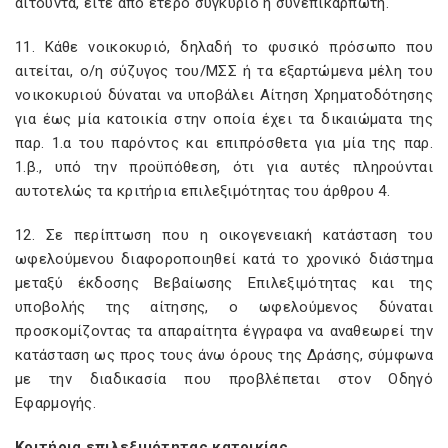
αιτούντα, είτε από έτερο συγκύριο ή συνεπικαρπωτή.
11. Κάθε νοικοκυριό, δηλαδή το φυσικό πρόσωπο που
αιτείται, ο/η σύζυγος του/ΜΣΣ ή τα εξαρτώμενα μέλη του
νοικοκυριού δύναται να υποβάλει Αίτηση Χρηματοδότησης
για έως μία κατοικία στην οποία έχει τα δικαιώματα της
παρ. 1.α του παρόντος και επιπρόσθετα για μία της παρ.
1.β., υπό την προϋπόθεση, ότι για αυτές πληρούνται
αυτοτελώς τα κριτήρια επιλεξιμότητας του άρθρου 4.
12. Σε περίπτωση που η οικογενειακή κατάσταση του
ωφελούμενου διαφοροποιηθεί κατά το χρονικό διάστημα
μεταξύ έκδοσης Βεβαίωσης Επιλεξιμότητας και της
υποβολής της αίτησης, ο ωφελούμενος δύναται
προσκομίζοντας τα απαραίτητα έγγραφα να αναθεωρεί την
κατάσταση ως προς τους άνω όρους της Δράσης, σύμφωνα
με την διαδικασία που προβλέπεται στον Οδηγό
Εφαρμογής.
Κριτήρια επιλεξιμότητας κατοικίας