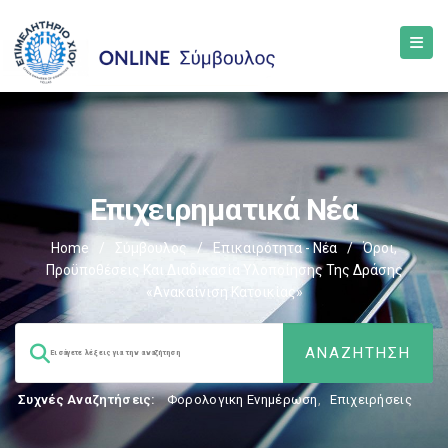
Επιχειρηματικά Νέα
Home
/
Σύμβουλος
/
Επικαιρότητα - Νέα
/
Όροι,
Προϋποθέσεις Και Διαδικασία Υλοποίησης Της Δράσης
«Ανακαίνιση Κατοικίας»
Συχνές Αναζητήσεις:
Φορολογικη Ενημέρωση
,
Επιχειρήσεις