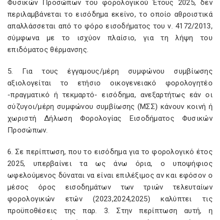
Φυσικών Προσώπων του φορολογικού Έτους 2025, δεν
περιλαμβάνεται το εισόδημα εκείνο, το οποίο αθροιστικά
απαλλάσσεται από το φόρο εισοδήματος του ν. 4172/2013,
σύμφωνα με το ισχύον πλαίσιο, για τη λήψη του
επιδόματος θέρμανσης.
5. Για τους έγγαμους/μέρη συμφώνου συμβίωσης
αξιολογείται το ετήσιο οικογενειακό φορολογητέο
-πραγματικό ή τεκμαρτό- εισόδημα, ανεξαρτήτως εάν οι
σύζυγοι/μέρη συμφώνου συμβίωσης (ΜΣΣ) κάνουν κοινή ή
χωριστή Δήλωση Φορολογίας Εισοδήματος Φυσικών
Προσώπων.
6. Σε περίπτωση, που το εισόδημα για το φορολογικό έτος
2025, υπερβαίνει τα ως άνω όρια, ο υποψήφιος
ωφελούμενος δύναται να είναι επιλέξιμος αν και εφόσον ο
μέσος όρος εισοδημάτων των τριών τελευταίων
φορολογικών ετών (2023,2024,2025) καλύπτει τις
προϋποθέσεις της παρ. 3. Στην περίπτωση αυτή, η