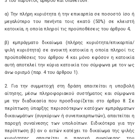
3 του παρόντος άρθρου και διαθέτουν:
α) Την πλήρη κυριότητα ή την επικαρπία σε ποσοστό ίσο ή
μεγαλύτερο του πενήντα τοις εκατό (50%) σε κλειστή
κατοικία, η οποία πληροί τις προϋποθέσεις του άρθρου 4,
β) εμπράγματο δικαίωμα (πλήρης κυριότητα/επικαρπία/
ψιλή κυριότητα) σε ανοικτή κατοικία η οποία πληροί τις
προϋποθέσεις του άρθρου 4 και μόνο εφόσον η κατοικία
αυτή αποτελεί την κύρια κατοικία του σύμφωνα με τον ως
άνω ορισμό (παρ. 4 του άρθρου 1).
2. Για την συμμετοχή στη δράση απαιτείται η υποβολή
αίτησης, μέσω πληροφοριακού συστήματος και σύμφωνα
με την διαδικασία που προσδιορίζεται στο άρθρο 8. Σε
περίπτωση ύπαρξης περισσότερων κατόχων εμπράγματων
δικαιωμάτων (συγκύριων ή συνεπικαρπωτών), απαιτείται η
παροχή συναίνεσης των υπολοίπων. Ειδικότερα για την
περίπτωση β) αν ο αιτών κατέχει το δικαίωμα της ψιλής
κυριότητας, απαιτείται η παροχή συναίνεσης του