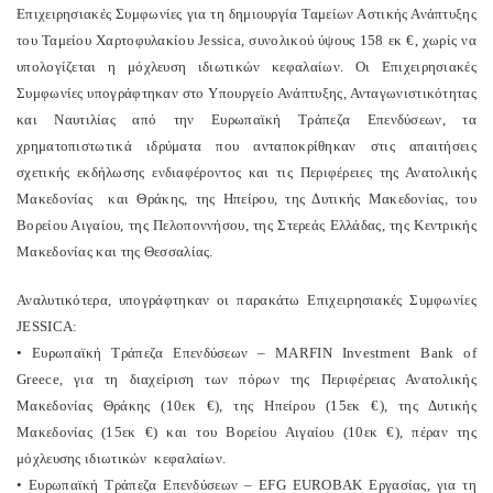
Επιχειρησιακές Συμφωνίες για τη δημιουργία Ταμείων Αστικής Ανάπτυξης
του Ταμείου Χαρτοφυλακίου Jessica, συνολικού ύψους 158 εκ €, χωρίς να
υπολογίζεται η μόχλευση ιδιωτικών κεφαλαίων. Οι Επιχειρησιακές
Συμφωνίες υπογράφτηκαν στο Υπουργείο Ανάπτυξης, Ανταγωνιστικότητας
και Ναυτιλίας από την Ευρωπαϊκή Τράπεζα Επενδύσεων, τα
χρηματοπιστωτικά ιδρύματα που ανταποκρίθηκαν στις απαιτήσεις
σχετικής εκδήλωσης ενδιαφέροντος και τις Περιφέρειες της Ανατολικής
Μακεδονίας και Θράκης, της Ηπείρου, της Δυτικής Μακεδονίας, του
Βορείου Αιγαίου, της Πελοποννήσου, της Στερεάς Ελλάδας, της Κεντρικής
Μακεδονίας και της Θεσσαλίας.
Αναλυτικότερα, υπογράφτηκαν οι παρακάτω Επιχειρησιακές Συμφωνίες
JESSICA:
• Ευρωπαϊκή Τράπεζα Επενδύσεων – MARFIN Investment Bank of
Greece, για τη διαχείριση των πόρων της Περιφέρειας Ανατολικής
Μακεδονίας Θράκης (10εκ €), της Ηπείρου (15εκ €), της Δυτικής
Μακεδονίας (15εκ €) και του Βορείου Αιγαίου (10εκ €), πέραν της
μόχλευσης ιδιωτικών κεφαλαίων.
• Ευρωπαϊκή Τράπεζα Επενδύσεων – EFG EUROBAK Εργασίας, για τη