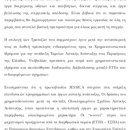
έργα διαχείρισης υδάτων και αποβλήτων, δίκτυα ενέργειας και έργα
βελτίωσης της ενεργειακής απόδοσης. Είναι βέβαιο ότι οι παραπάνω
παρεμβάσεις θα δημιουργήσουν και πολύτιμες θέσεις εργασίας σε όλη τη
χώρα, που αποτελεί βασική προτεραιότητα για όλους μας αυτή τη στιγμή».
Η επιλογή των Τραπεζών που συμμετέχουν έγινε μετά την ανταπόκρισή
τους σε διεθνή πρόσκληση ενδιαφέροντος προς τα Χρηματοπιστωτικά
Ιδρύματα για την ανάδειξη Ταμείων Αστικής Ανάπτυξης στις Περιφέρειες
της Ελλάδας. Υπέβαλλαν προτάσεις μια σειρά από χρηματοπιστωτικά
ιδρύματα και ακολούθησαν διαδικασίες διαβούλευσης μεταξύ ΕΤΕπ και
ενδιαφερόμενων σχημάτων.
Επισημαίνεται ότι η πρωτοβουλία JESSICA στοχεύει στη στήριξη
επενδυτικών προγραμμάτων και έργων αστικής ανάπτυξης. Οι δράσεις του
χρηματοδοτούνται μετά τη σύνταξη Ολοκληρωμένου Σχεδίου Αστικής
Ανάπτυξης, όπου προτείνεται η υλοποίηση έργων με χαρακτηριστικά
παρέμβασης ολοκληρωμένου χαρακτήρα. Οι “κοινοί” πόροι του
μηχανισμού προέρχονται από τα διαρθρωτικά ταμεία (ΕΤΠΑ – ΕΣΠΑ) και
το Πρόγραμμα Δημοσίων Επενδύσεων, καθώς και την Ευρωπαϊκή Τράπεζα