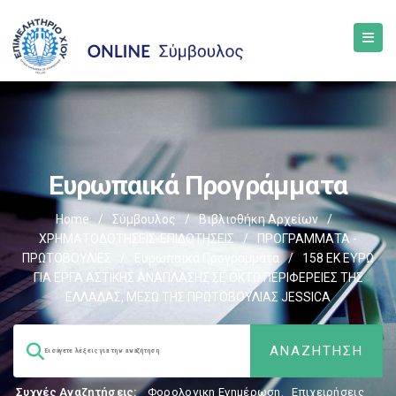
Ευρωπαικά Προγράμματα
Home
/
Σύμβουλος
/
Βιβλιοθήκη Αρχείων
/
ΧΡΗΜΑΤΟΔΟΤΗΣΕΙΣ-ΕΠΙΔΟΤΗΣΕΙΣ
/
ΠΡΟΓΡΑΜΜΑΤΑ -
ΠΡΩΤΟΒΟΥΛΙΕΣ
/
Ευρωπαικά Προγράμματα
/
158 ΕΚ ΕΥΡΩ
ΓΙΑ ΕΡΓΑ ΑΣΤΙΚΗΣ ΑΝΑΠΛΑΣΗΣ ΣΕ ΟΚΤΩ ΠΕΡΙΦΕΡΕΙΕΣ ΤΗΣ
ΕΛΛΑΔΑΣ, ΜΕΣΩ ΤΗΣ ΠΡΩΤΟΒΟΥΛΙΑΣ JESSICA
Συχνές Αναζητήσεις:
Φορολογικη Ενημέρωση
,
Επιχειρήσεις