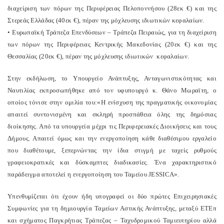
διαχείριση των πόρων της Περιφέρειας Πελοποννήσου (28εκ €) και της
Στερεάς Ελλάδας (40εκ €), πέραν της μόχλευσης ιδιωτικών κεφαλαίων.
• Ευρωπαϊκή Τράπεζα Επενδύσεων – Τράπεζα Πειραιώς, για τη διαχείριση
των πόρων της Περιφέρειας Κεντρικής Μακεδονίας (20εκ €) και της
Θεσσαλίας (20εκ €), πέραν της μόχλευσης ιδιωτικών κεφαλαίων.
Στην εκδήλωση, το Υπουργείο Ανάπτυξης, Ανταγωνιστικότητας και
Ναυτιλίας εκπροσωπήθηκε από τον υφυπουργό κ. Θάνο Μωραϊτη, ο
οποίος τόνισε στην ομιλία του:«Η ενίσχυση της πραγματικής οικονομίας
απαιτεί συντονισμένη και σκληρή προσπάθεια όλης της δημόσιας
διοίκησης. Από τα υπουργεία μέχρι τις Περιφερειακές Διοικήσεις και τους
Δήμους. Απαιτεί όμως και την ενεργοποίηση κάθε διαθέσιμου εργαλείο
που διαθέτουμε, ξεπερνώντας την ίδια στιγμή με ταχείς ρυθμούς
γραφειοκρατικές και δύσκαμπτες διαδικασίες. Ένα χαρακτηριστικό
παράδειγμα αποτελεί η ενεργοποίηση του Ταμείου JESSICA».
Υπενθυμίζεται ότι έχουν ήδη υπογραφεί οι δύο πρώτες Επιχειρησιακές
Συμφωνίες για τη δημιουργία Ταμείων Αστικής Ανάπτυξης, μεταξύ ΕΤΕπ
και σχήματος Παγκρήτιας Τράπεζας – Ταχυδρομικού Ταμιευτηρίου αλλά