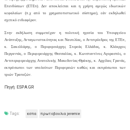
Επενδύσεων (ΕΤΕπ). Δεν αποκλείεται και η χρήση αμιγώς ιδιωτικών
κεφαλαίων (π.χ από το χρηματοπιστωτικό σύστημα), εάν εκδηλωθεί
σχετικό ενδιαφέρον.
Στην εκδήλωση συμμετείχαν η πολιτική ηγεσία του Υπουργείου
Ανάπτυξης, Ανταγωνιστικότητας και Ναυτιλίας, ο Αντιπρόεδρος της ΕΤΕπ,
κ. Σακελλάρης, ο Περιφερειάρχης Στερεάς Ελλάδας, κ. Κλέαρχος
Περγαντάς, ο Περιφερειάρχης Θεσσαλίας, κ. Κωνσταντίνος Αγοραστός, ο
Αντιπεριφερειάρχης Ανατολικής Μακεδονίας-Θράκης, κ. Αρχέλας Γρανάς,
εκπρόσωποι των υπολοίπων Περιφερειών καθώς και εκπρόσωποι των
τριών Τραπεζών.
Πηγή: ESPA.GR
Tags:
εσπα
πρωτοβουλια jeremie