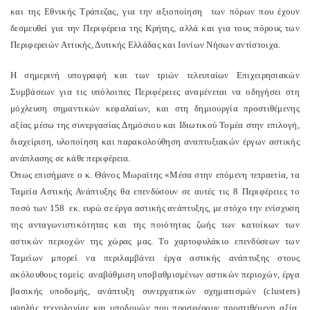
και της Εθνικής Τράπεζας, για την αξιοποίηση των πόρων που έχουν
δεσμευθεί για την Περιφέρεια της Κρήτης, αλλά και για τους πόρους των
Περιφερειών Αττικής, Δυτικής Ελλάδας και Ιονίων Νήσων αντίστοιχα.
Η σημερινή υπογραφή και των τριών τελευταίων Επιχειρησιακών
Συμβάσεων για τις υπόλοιπες Περιφέρειες αναμένεται να οδηγήσει στη
μόχλευση σημαντικών κεφαλαίων, και στη δημιουργία προστιθέμενης
αξίας μέσω της συνεργασίας Δημόσιου και Ιδιωτικού Τομέα στην επιλογή,
διαχείριση, υλοποίηση και παρακολούθηση αναπτυξιακών έργων αστικής
ανάπλασης σε κάθε περιφέρεια.
Όπως επισήμανε ο κ. Θάνος Μωραϊτης «Μέσα στην επόμενη τετραετία, τα
Ταμεία Αστικής Ανάπτυξης θα επενδύσουν σε αυτές τις 8 Περιφέρειες το
ποσό των 158 εκ. ευρώ σε έργα αστικής ανάπτυξης, με στόχο την ενίσχυση
της ανταγωνιστικότητας και της ποιότητας ζωής των κατοίκων των
αστικών περιοχών της χώρας μας. Το χαρτοφυλάκιο επενδύσεων των
Ταμείων μπορεί να περιλαμβάνει έργα αστικής ανάπτυξης στους
ακόλουθους τομείς: αναβάθμιση υποβαθμισμένων αστικών περιοχών, έργα
βασικής υποδομής, ανάπτυξη συνεργατικών σχηματισμών (clusters)
υψηλής τεχνολογίας και υποδομών που προσφέρουν προστιθέμενη αξία,